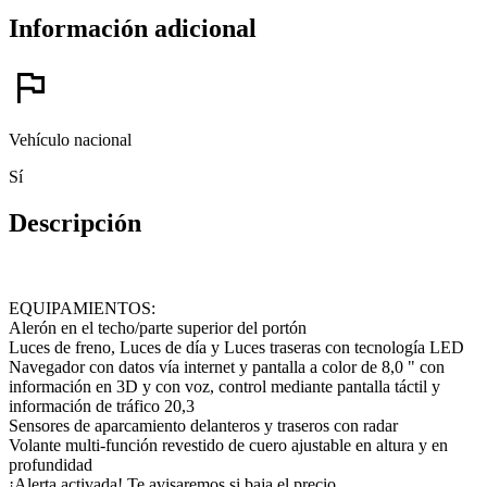
Información adicional
flag
Vehículo nacional
Sí
Descripción
EQUIPAMIENTOS:
Alerón en el techo/parte superior del portón
Luces de freno, Luces de día y Luces traseras con tecnología LED
Navegador con datos vía internet y pantalla a color de 8,0 " con
información en 3D y con voz, control mediante pantalla táctil y
información de tráfico 20,3
Sensores de aparcamiento delanteros y traseros con radar
Volante multi-función revestido de cuero ajustable en altura y en
profundidad
¡Alerta activada! Te avisaremos si baja el precio.