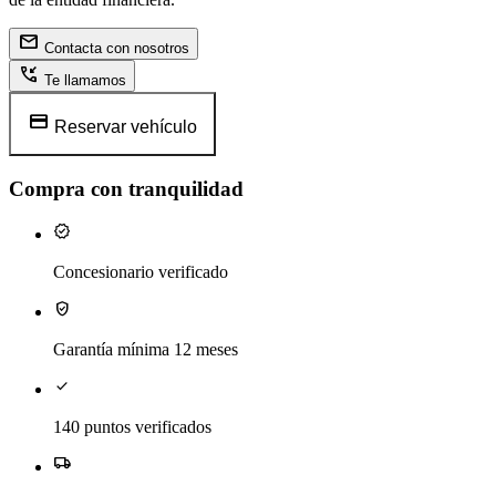
mail
Contacta con nosotros
phone_callback
Te llamamos
credit_card
Reservar vehículo
Compra con tranquilidad
verified
Concesionario verificado
verified_user
Garantía mínima 12 meses
check
140 puntos verificados
local_shipping