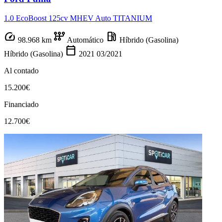
1.0 EcoBoost 125cv MHEV Auto TITANIUM
speed
auto_transmission
local_gas_station
98.968 km
Automático
Híbrido (Gasolina)
calendar_today
Híbrido (Gasolina)
2021
03/2021
Al contado
15.200€
Financiado
12.700€