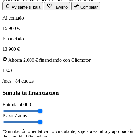
notifications
favorite
compare_arrows
Avísame si baja
Favorito
Comparar
Al contado
15.900 €
Financiado
13.900 €
savings
Ahorra 2.000 € financiando con Clicmotor
174
€
/mes ·
84
cuotas
Simula tu financiación
Entrada
5000 €
Plazo
7 años
*Simulación orientativa no vinculante, sujeta a estudio y aprobación
de la entidad financiera.