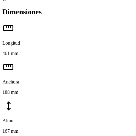
Dimensiones
straighten
Longitud
461 mm
straighten
Anchura
188 mm
height
Altura
167 mm