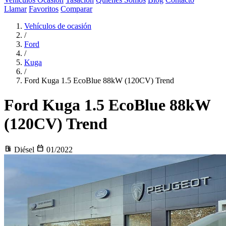
Llamar
Favoritos
Comparar
Vehículos de ocasión
/
Ford
/
Kuga
/
Ford Kuga 1.5 EcoBlue 88kW (120CV) Trend
Ford Kuga
1.5 EcoBlue 88kW
(120CV) Trend
local_gas_station
calendar_today
Diésel
01/2022