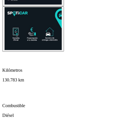
speed
Kilómetros
130.783 km
local_gas_station
Combustible
Diésel