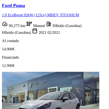
Ford Puma
1.0 EcoBoost 92kW (125cv) MHEV TITANIUM
speed
auto_transmission
local_gas_station
90.275 km
Manual
Híbrido (Gasolina)
calendar_today
Híbrido (Gasolina)
2021
02/2021
Al contado
14.900€
Financiado
12.900€