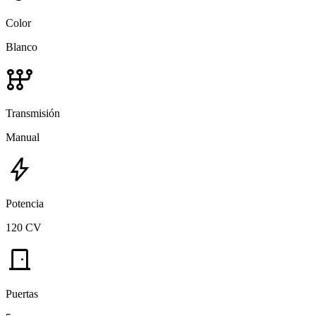
Color
Blanco
auto_transmission
Transmisión
Manual
bolt
Potencia
120 CV
door_front
Puertas