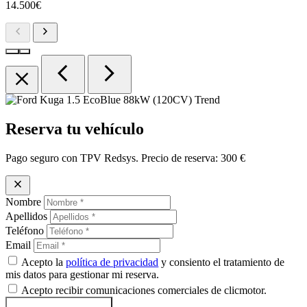
14.500€
chevron_left
chevron_right
chevron_left
chevron_right
close
Reserva tu vehículo
Pago seguro con TPV Redsys. Precio de reserva:
300 €
close
Nombre
Apellidos
Teléfono
Email
Acepto la
política de privacidad
y consiento el tratamiento de
mis datos para gestionar mi reserva.
Acepto recibir comunicaciones comerciales de clicmotor.