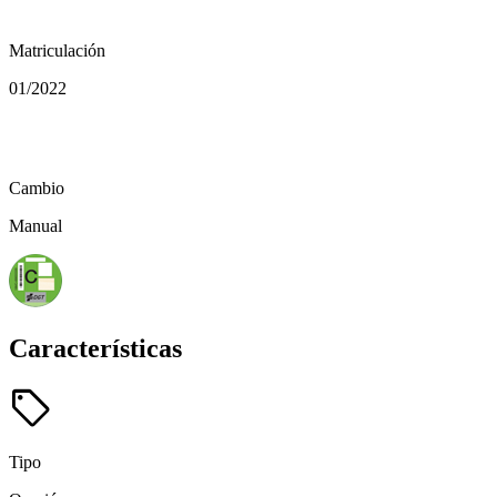
calendar_today
Matriculación
01/2022
auto_transmission
Cambio
Manual
Características
sell
Tipo