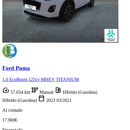
Ford Puma
1.0 EcoBoost 125cv MHEV TITANIUM
speed
auto_transmission
local_gas_station
57.654 km
Manual
Híbrido (Gasolina)
calendar_today
Híbrido (Gasolina)
2021
03/2021
Al contado
17.900€
Financiado