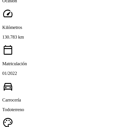
Ocasión
speed
Kilómetros
130.783 km
calendar_today
Matriculación
01/2022
directions_car
Carrocería
Todoterreno
palette