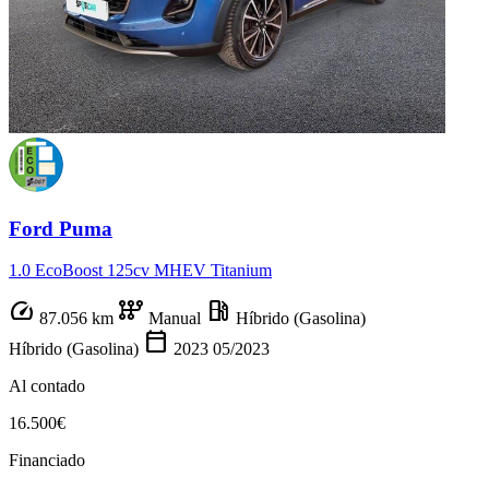
Ford Puma
1.0 EcoBoost 125cv MHEV Titanium
speed
auto_transmission
local_gas_station
87.056 km
Manual
Híbrido (Gasolina)
calendar_today
Híbrido (Gasolina)
2023
05/2023
Al contado
16.500€
Financiado