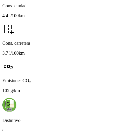
Cons. ciudad
4.4 l/100km
add_road
Cons. carretera
3.7 l/100km
co2
Emisiones CO₂
105 g/km
Distintivo
C