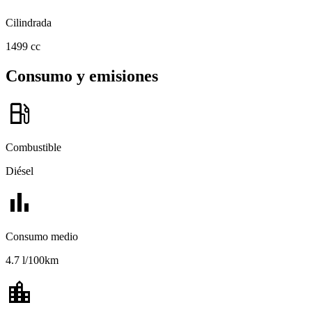
Cilindrada
1499 cc
Consumo y emisiones
local_gas_station
Combustible
Diésel
bar_chart
Consumo medio
4.7 l/100km
location_city