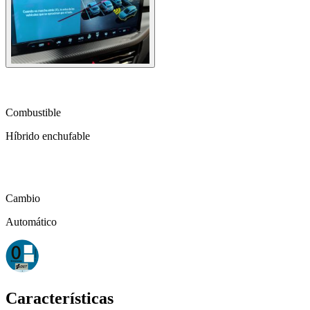
local_gas_station
Combustible
Híbrido enchufable
auto_transmission
Cambio
Automático
Características