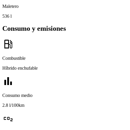
Maletero
536 l
Consumo y emisiones
local_gas_station
Combustible
Híbrido enchufable
bar_chart
Consumo medio
2.8 l/100km
co2