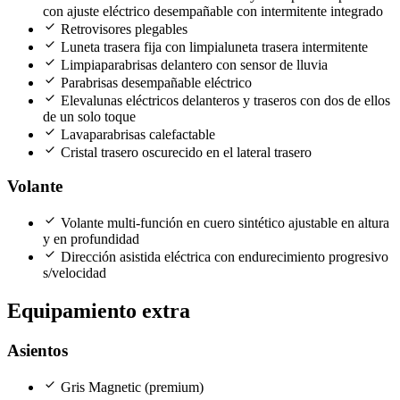
con ajuste eléctrico desempañable con intermitente integrado
check
Retrovisores plegables
check
Luneta trasera fija con limpialuneta trasera intermitente
check
Limpiaparabrisas delantero con sensor de lluvia
check
Parabrisas desempañable eléctrico
check
Elevalunas eléctricos delanteros y traseros con dos de ellos
de un solo toque
check
Lavaparabrisas calefactable
check
Cristal trasero oscurecido en el lateral trasero
Volante
check
Volante multi-función en cuero sintético ajustable en altura
y en profundidad
check
Dirección asistida eléctrica con endurecimiento progresivo
s/velocidad
Equipamiento extra
Asientos
check
Gris Magnetic (premium)