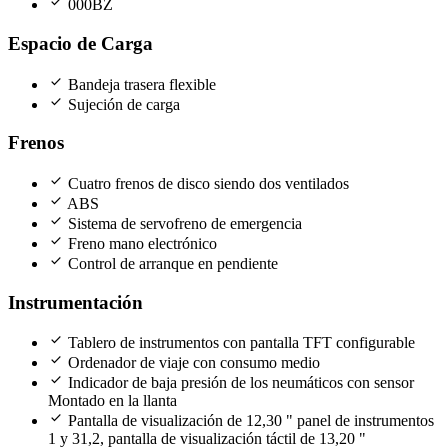
check
000BZ
Espacio de Carga
check
Bandeja trasera flexible
check
Sujeción de carga
Frenos
check
Cuatro frenos de disco siendo dos ventilados
check
ABS
check
Sistema de servofreno de emergencia
check
Freno mano electrónico
check
Control de arranque en pendiente
Instrumentación
check
Tablero de instrumentos con pantalla TFT configurable
check
Ordenador de viaje con consumo medio
check
Indicador de baja presión de los neumáticos con sensor
Montado en la llanta
check
Pantalla de visualización de 12,30 " panel de instrumentos
1 y 31,2, pantalla de visualización táctil de 13,20 "