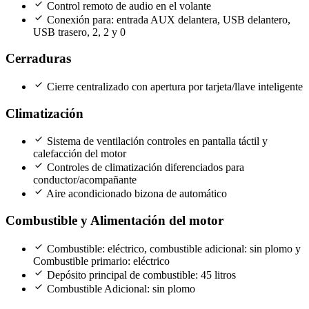
check
Control remoto de audio en el volante
check
Conexión para: entrada AUX delantera, USB delantero,
USB trasero, 2, 2 y 0
Cerraduras
check
Cierre centralizado con apertura por tarjeta/llave inteligente
Climatización
check
Sistema de ventilación controles en pantalla táctil y
calefacción del motor
check
Controles de climatización diferenciados para
conductor/acompañante
check
Aire acondicionado bizona de automático
Combustible y Alimentación del motor
check
Combustible: eléctrico, combustible adicional: sin plomo y
Combustible primario: eléctrico
check
Depósito principal de combustible: 45 litros
check
Combustible Adicional: sin plomo