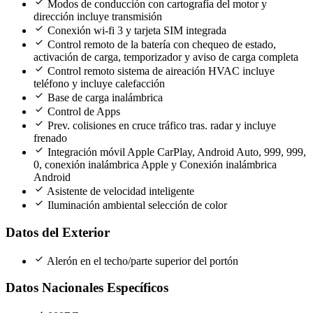
check
Modos de conducción con cartografía del motor y
dirección incluye transmisión
check
Conexión wi-fi 3 y tarjeta SIM integrada
check
Control remoto de la batería con chequeo de estado,
activación de carga, temporizador y aviso de carga completa
check
Control remoto sistema de aireación HVAC incluye
teléfono y incluye calefacción
check
Base de carga inalámbrica
check
Control de Apps
check
Prev. colisiones en cruce tráfico tras. radar y incluye
frenado
check
Integración móvil Apple CarPlay, Android Auto, 999, 999,
0, conexión inalámbrica Apple y Conexión inalámbrica
Android
check
Asistente de velocidad inteligente
check
Iluminación ambiental selección de color
Datos del Exterior
check
Alerón en el techo/parte superior del portón
Datos Nacionales Específicos