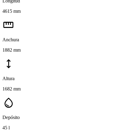
Longitud
4615 mm
straighten
Anchura
1882 mm
height
Altura
1682 mm
water_drop
Depósito
45 l