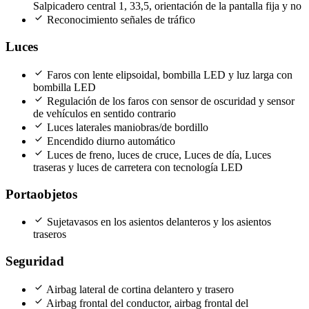
Salpicadero central 1, 33,5, orientación de la pantalla fija y no
check
Reconocimiento señales de tráfico
Luces
check
Faros con lente elipsoidal, bombilla LED y luz larga con
bombilla LED
check
Regulación de los faros con sensor de oscuridad y sensor
de vehículos en sentido contrario
check
Luces laterales maniobras/de bordillo
check
Encendido diurno automático
check
Luces de freno, luces de cruce, Luces de día, Luces
traseras y luces de carretera con tecnología LED
Portaobjetos
check
Sujetavasos en los asientos delanteros y los asientos
traseros
Seguridad
check
Airbag lateral de cortina delantero y trasero
check
Airbag frontal del conductor, airbag frontal del