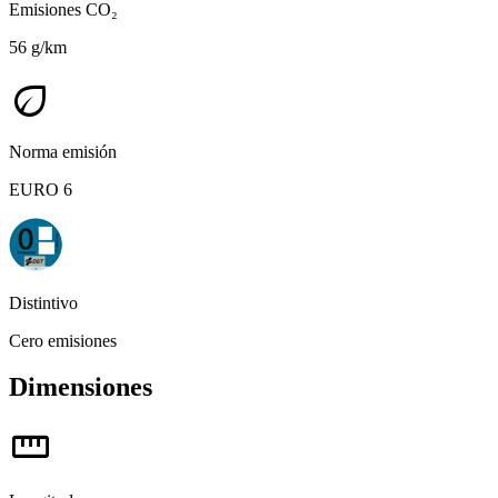
Emisiones CO₂
56 g/km
eco
Norma emisión
EURO 6
Distintivo
Cero emisiones
Dimensiones
straighten