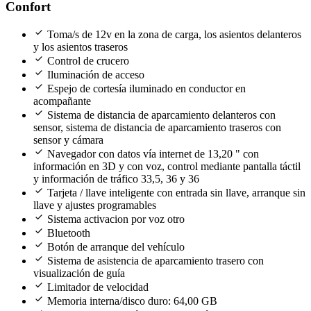
Confort
check
Toma/s de 12v en la zona de carga, los asientos delanteros
y los asientos traseros
check
Control de crucero
check
Iluminación de acceso
check
Espejo de cortesía iluminado en conductor en
acompañante
check
Sistema de distancia de aparcamiento delanteros con
sensor, sistema de distancia de aparcamiento traseros con
sensor y cámara
check
Navegador con datos vía internet de 13,20 " con
información en 3D y con voz, control mediante pantalla táctil
y información de tráfico 33,5, 36 y 36
check
Tarjeta / llave inteligente con entrada sin llave, arranque sin
llave y ajustes programables
check
Sistema activacion por voz otro
check
Bluetooth
check
Botón de arranque del vehículo
check
Sistema de asistencia de aparcamiento trasero con
visualización de guía
check
Limitador de velocidad
check
Memoria interna/disco duro: 64,00 GB