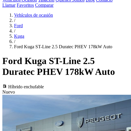
Llamar
Favoritos
Comparar
Vehículos de ocasión
/
Ford
/
Kuga
/
Ford Kuga ST-Line 2.5 Duratec PHEV 178kW Auto
Ford Kuga
ST-Line 2.5
Duratec PHEV 178kW Auto
local_gas_station
Híbrido enchufable
Nuevo