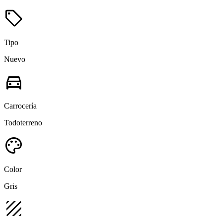
sell
Tipo
Nuevo
directions_car
Carrocería
Todoterreno
palette
Color
Gris
texture