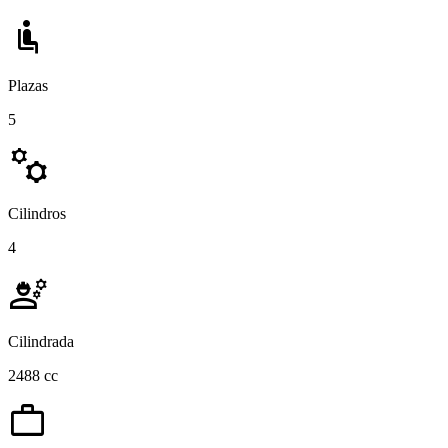
airline_seat_recline_normal
Plazas
5
manufacturing
Cilindros
4
engineering
Cilindrada
2488 cc
work