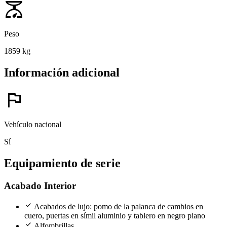
scale
Peso
1859 kg
Información adicional
flag
Vehículo nacional
Sí
Equipamiento de serie
Acabado Interior
check
Acabados de lujo: pomo de la palanca de cambios en
cuero, puertas en símil aluminio y tablero en negro piano
check
Alfombrillas