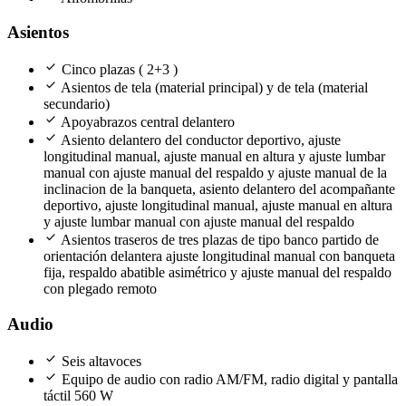
Asientos
check
Cinco plazas ( 2+3 )
check
Asientos de tela (material principal) y de tela (material
secundario)
check
Apoyabrazos central delantero
check
Asiento delantero del conductor deportivo, ajuste
longitudinal manual, ajuste manual en altura y ajuste lumbar
manual con ajuste manual del respaldo y ajuste manual de la
inclinacion de la banqueta, asiento delantero del acompañante
deportivo, ajuste longitudinal manual, ajuste manual en altura
y ajuste lumbar manual con ajuste manual del respaldo
check
Asientos traseros de tres plazas de tipo banco partido de
orientación delantera ajuste longitudinal manual con banqueta
fija, respaldo abatible asimétrico y ajuste manual del respaldo
con plegado remoto
Audio
check
Seis altavoces
check
Equipo de audio con radio AM/FM, radio digital y pantalla
táctil 560 W