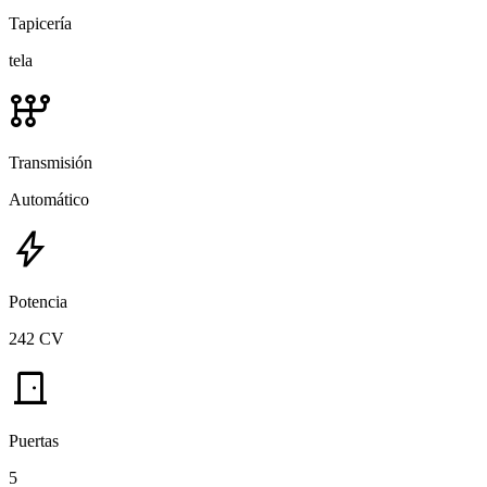
Tapicería
tela
auto_transmission
Transmisión
Automático
bolt
Potencia
242 CV
door_front
Puertas
5