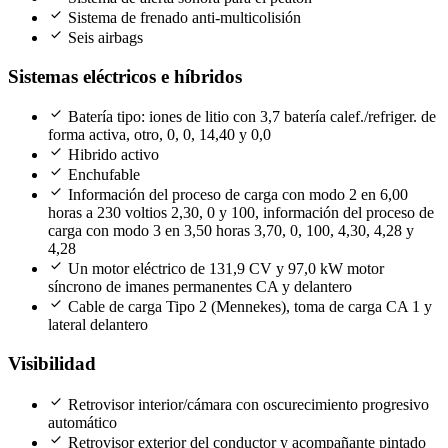
check
Sistema de frenado anti-multicolisión
check
Seis airbags
Sistemas eléctricos e híbridos
check
Batería tipo: iones de litio con 3,7 batería calef./refriger. de
forma activa, otro, 0, 0, 14,40 y 0,0
check
Hibrido activo
check
Enchufable
check
Información del proceso de carga con modo 2 en 6,00
horas a 230 voltios 2,30, 0 y 100, información del proceso de
carga con modo 3 en 3,50 horas 3,70, 0, 100, 4,30, 4,28 y
4,28
check
Un motor eléctrico de 131,9 CV y 97,0 kW motor
síncrono de imanes permanentes CA y delantero
check
Cable de carga Tipo 2 (Mennekes), toma de carga CA 1 y
lateral delantero
Visibilidad
check
Retrovisor interior/cámara con oscurecimiento progresivo
automático
check
Retrovisor exterior del conductor y acompañante pintado