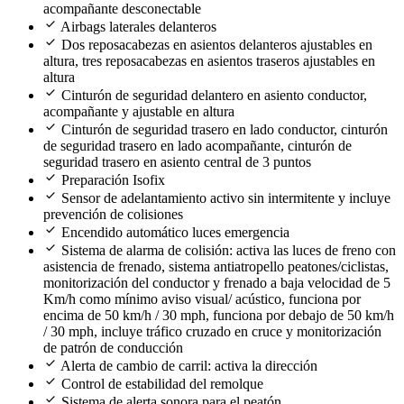
acompañante desconectable
check
Airbags laterales delanteros
check
Dos reposacabezas en asientos delanteros ajustables en
altura, tres reposacabezas en asientos traseros ajustables en
altura
check
Cinturón de seguridad delantero en asiento conductor,
acompañante y ajustable en altura
check
Cinturón de seguridad trasero en lado conductor, cinturón
de seguridad trasero en lado acompañante, cinturón de
seguridad trasero en asiento central de 3 puntos
check
Preparación Isofix
check
Sensor de adelantamiento activo sin intermitente y incluye
prevención de colisiones
check
Encendido automático luces emergencia
check
Sistema de alarma de colisión: activa las luces de freno con
asistencia de frenado, sistema antiatropello peatones/ciclistas,
monitorización del conductor y frenado a baja velocidad de 5
Km/h como mínimo aviso visual/ acústico, funciona por
encima de 50 km/h / 30 mph, funciona por debajo de 50 km/h
/ 30 mph, incluye tráfico cruzado en cruce y monitorización
de patrón de conducción
check
Alerta de cambio de carril: activa la dirección
check
Control de estabilidad del remolque
check
Sistema de alerta sonora para el peatón