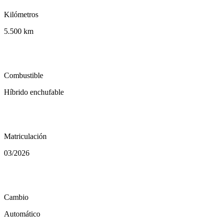
Kilómetros
5.500 km
local_gas_station
Combustible
Híbrido enchufable
calendar_today
Matriculación
03/2026
auto_transmission
Cambio
Automático