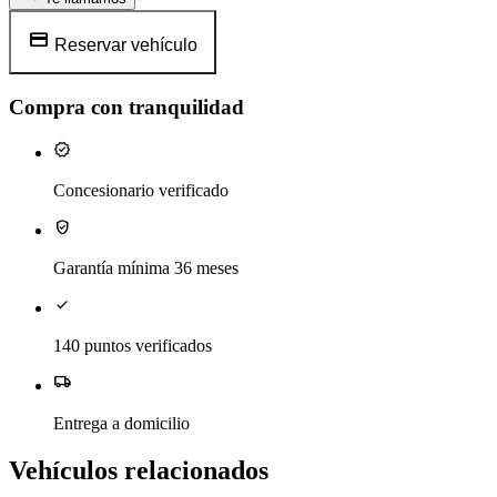
credit_card
Reservar vehículo
Compra con tranquilidad
verified
Concesionario verificado
verified_user
Garantía mínima 36 meses
check
140 puntos verificados
local_shipping
Entrega a domicilio
Vehículos relacionados