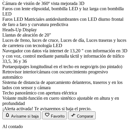
Cámara de visión de 360º vista mejorada 3D
Faros con lente elipsoidal, bombilla LED y luz larga con bombilla
LED
Faros LED Matriciales antideslumbrantes con LED diurno frontal
de faro a faro y curvatura predictiva
Heads-Up Display
Llantas de aleación de 20"
Luces de freno, luces de cruce, Luces de día, Luces traseras y luces
de carretera con tecnología LED
Navegador con datos vía internet de 13,20 " con información en 3D
y con voz, control mediante pantalla táctil y información de tráfico
33,5, 36 y 36
Portaequipajes longitudinal en el techo en negro/gris (no pintado)
Retrovisor interior/cámara con oscurecimiento progresivo
automático
Sistema de distancia de aparcamiento delanteros, traseros y en los
lados con sensor y cámara
Techo panorámico con apertura eléctrica
Volante multi-función en cuero sintético ajustable en altura y en
profundidad
¡Alerta activada! Te avisaremos si baja el precio.
notifications
favorite
compare_arrows
Avísame si baja
Favorito
Comparar
Al contado