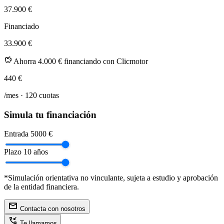
37.900 €
Financiado
33.900 €
savings
Ahorra 4.000 € financiando con Clicmotor
440
€
/mes ·
120
cuotas
Simula tu financiación
Entrada
5000 €
Plazo
10 años
*Simulación orientativa no vinculante, sujeta a estudio y aprobación
de la entidad financiera.
mail
Contacta con nosotros
phone_callback
Te llamamos