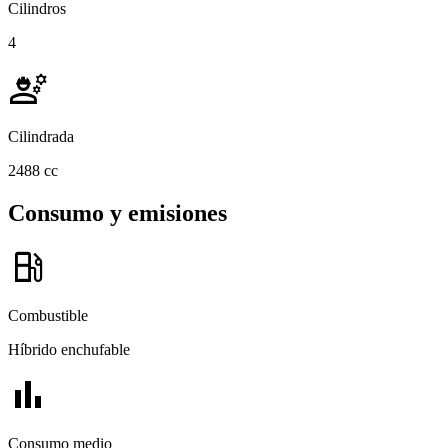
Cilindros
4
engineering
Cilindrada
2488 cc
Consumo y emisiones
local_gas_station
Combustible
Híbrido enchufable
bar_chart
Consumo medio