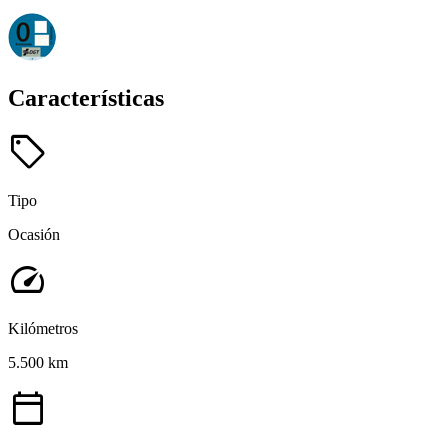
Características
sell
Tipo
Ocasión
speed
Kilómetros
5.500 km
calendar_today