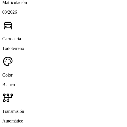
Matriculación
03/2026
directions_car
Carrocería
Todoterreno
palette
Color
Blanco
auto_transmission
Transmisión
Automático