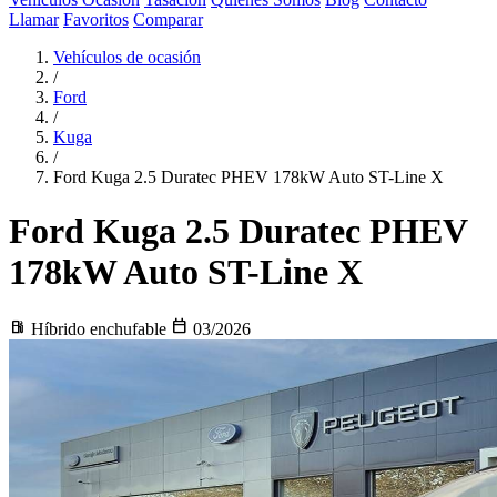
Llamar
Favoritos
Comparar
Vehículos de ocasión
/
Ford
/
Kuga
/
Ford Kuga 2.5 Duratec PHEV 178kW Auto ST-Line X
Ford Kuga
2.5 Duratec PHEV
178kW Auto ST-Line X
local_gas_station
calendar_today
Híbrido enchufable
03/2026