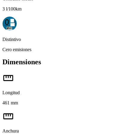
3 l/100km
Distintivo
Cero emisiones
Dimensiones
straighten
Longitud
461 mm
straighten
Anchura