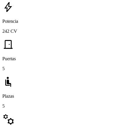
bolt
Potencia
242 CV
door_front
Puertas
5
airline_seat_recline_normal
Plazas
5
manufacturing