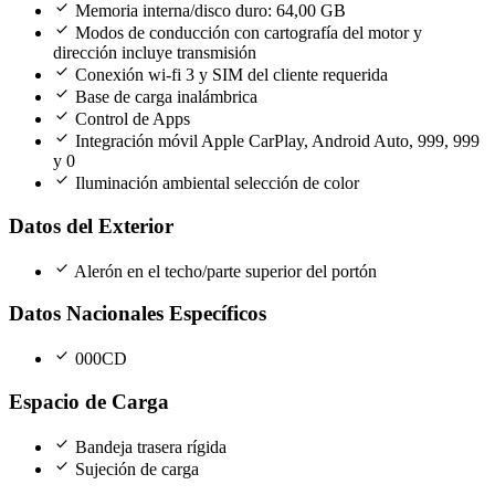
check
Memoria interna/disco duro: 64,00 GB
check
Modos de conducción con cartografía del motor y
dirección incluye transmisión
check
Conexión wi-fi 3 y SIM del cliente requerida
check
Base de carga inalámbrica
check
Control de Apps
check
Integración móvil Apple CarPlay, Android Auto, 999, 999
y 0
check
Iluminación ambiental selección de color
Datos del Exterior
check
Alerón en el techo/parte superior del portón
Datos Nacionales Específicos
check
000CD
Espacio de Carga
check
Bandeja trasera rígida
check
Sujeción de carga