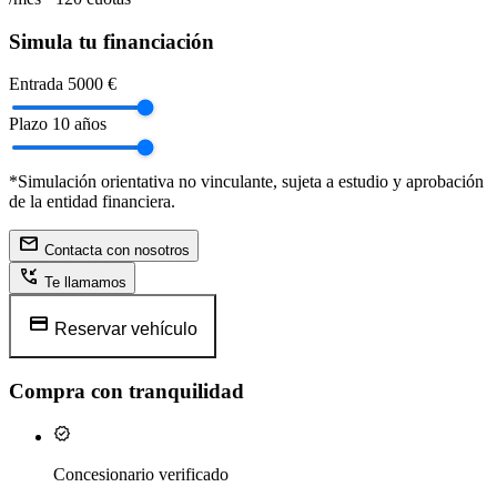
Simula tu financiación
Entrada
5000 €
Plazo
10 años
*Simulación orientativa no vinculante, sujeta a estudio y aprobación
de la entidad financiera.
mail
Contacta con nosotros
phone_callback
Te llamamos
credit_card
Reservar vehículo
Compra con tranquilidad
verified
Concesionario verificado