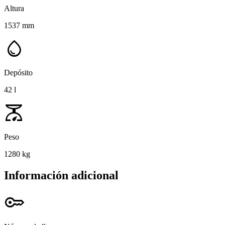
Altura
1537 mm
water_drop
Depósito
42 l
scale
Peso
1280 kg
Información adicional
key