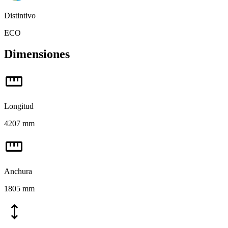
Distintivo
ECO
Dimensiones
straighten
Longitud
4207 mm
straighten
Anchura
1805 mm
height