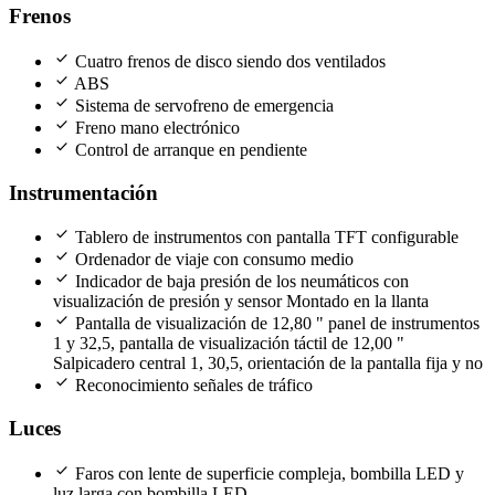
Frenos
check
Cuatro frenos de disco siendo dos ventilados
check
ABS
check
Sistema de servofreno de emergencia
check
Freno mano electrónico
check
Control de arranque en pendiente
Instrumentación
check
Tablero de instrumentos con pantalla TFT configurable
check
Ordenador de viaje con consumo medio
check
Indicador de baja presión de los neumáticos con
visualización de presión y sensor Montado en la llanta
check
Pantalla de visualización de 12,80 " panel de instrumentos
1 y 32,5, pantalla de visualización táctil de 12,00 "
Salpicadero central 1, 30,5, orientación de la pantalla fija y no
check
Reconocimiento señales de tráfico
Luces
check
Faros con lente de superficie compleja, bombilla LED y
luz larga con bombilla LED