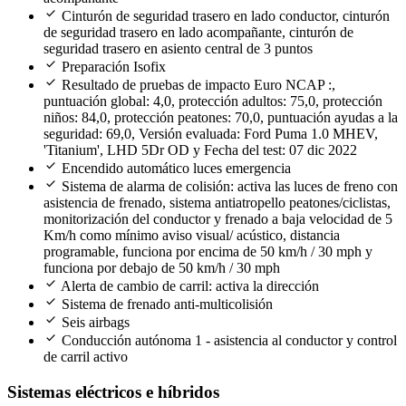
check
Cinturón de seguridad trasero en lado conductor, cinturón
de seguridad trasero en lado acompañante, cinturón de
seguridad trasero en asiento central de 3 puntos
check
Preparación Isofix
check
Resultado de pruebas de impacto Euro NCAP :,
puntuación global: 4,0, protección adultos: 75,0, protección
niños: 84,0, protección peatones: 70,0, puntuación ayudas a la
seguridad: 69,0, Versión evaluada: Ford Puma 1.0 MHEV,
'Titanium', LHD 5Dr OD y Fecha del test: 07 dic 2022
check
Encendido automático luces emergencia
check
Sistema de alarma de colisión: activa las luces de freno con
asistencia de frenado, sistema antiatropello peatones/ciclistas,
monitorización del conductor y frenado a baja velocidad de 5
Km/h como mínimo aviso visual/ acústico, distancia
programable, funciona por encima de 50 km/h / 30 mph y
funciona por debajo de 50 km/h / 30 mph
check
Alerta de cambio de carril: activa la dirección
check
Sistema de frenado anti-multicolisión
check
Seis airbags
check
Conducción autónoma 1 - asistencia al conductor y control
de carril activo
Sistemas eléctricos e híbridos