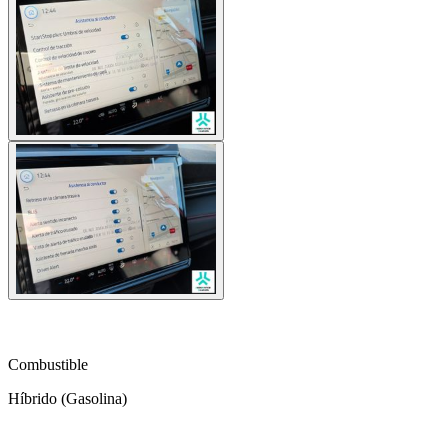
local_gas_station
Combustible
Híbrido (Gasolina)
auto_transmission