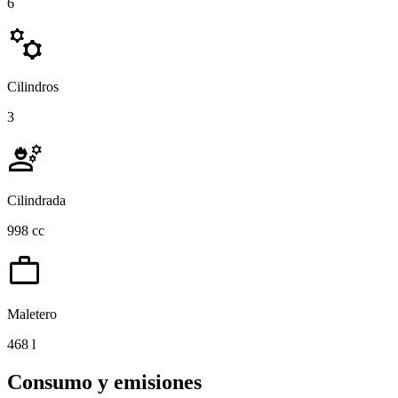
6
manufacturing
Cilindros
3
engineering
Cilindrada
998 cc
work
Maletero
468 l
Consumo y emisiones