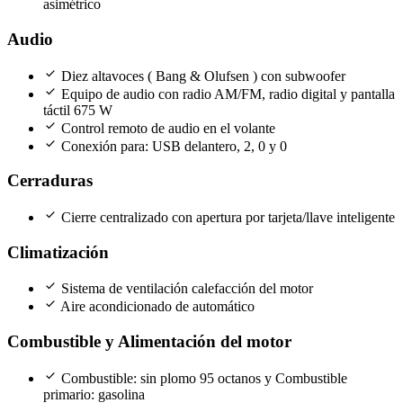
asimétrico
Audio
check
Diez altavoces ( Bang & Olufsen ) con subwoofer
check
Equipo de audio con radio AM/FM, radio digital y pantalla
táctil 675 W
check
Control remoto de audio en el volante
check
Conexión para: USB delantero, 2, 0 y 0
Cerraduras
check
Cierre centralizado con apertura por tarjeta/llave inteligente
Climatización
check
Sistema de ventilación calefacción del motor
check
Aire acondicionado de automático
Combustible y Alimentación del motor
check
Combustible: sin plomo 95 octanos y Combustible
primario: gasolina