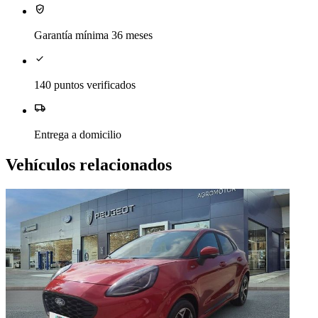
verified_user
Garantía mínima 36 meses
check
140 puntos verificados
local_shipping
Entrega a domicilio
Vehículos relacionados