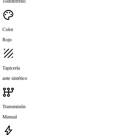
Todoterreno
palette
Color
Rojo
texture
Tapicería
ante sintético
auto_transmission
Transmisión
Manual
bolt