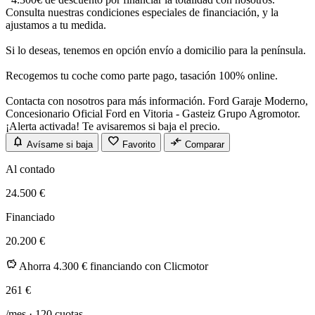
Consulta nuestras condiciones especiales de financiación, y la
ajustamos a tu medida.
Si lo deseas, tenemos en opción envío a domicilio para la península.
Recogemos tu coche como parte pago, tasación 100% online.
Contacta con nosotros para más información. Ford Garaje Moderno,
Concesionario Oficial Ford en Vitoria - Gasteiz Grupo Agromotor.
¡Alerta activada! Te avisaremos si baja el precio.
notifications
favorite
compare_arrows
Avísame si baja
Favorito
Comparar
Al contado
24.500 €
Financiado
20.200 €
savings
Ahorra 4.300 € financiando con Clicmotor
261
€
/mes ·
120
cuotas