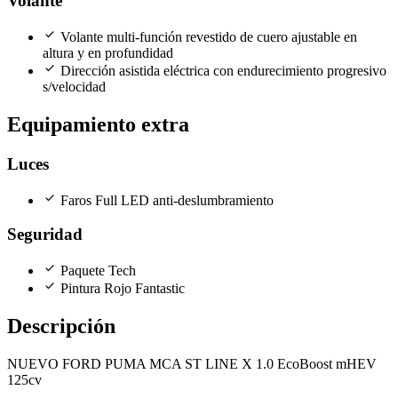
Volante
check
Volante multi-función revestido de cuero ajustable en
altura y en profundidad
check
Dirección asistida eléctrica con endurecimiento progresivo
s/velocidad
Equipamiento extra
Luces
check
Faros Full LED anti-deslumbramiento
Seguridad
check
Paquete Tech
check
Pintura Rojo Fantastic
Descripción
NUEVO FORD PUMA MCA ST LINE X 1.0 EcoBoost mHEV
125cv