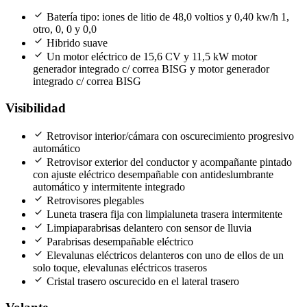
check
Batería tipo: iones de litio de 48,0 voltios y 0,40 kw/h 1,
otro, 0, 0 y 0,0
check
Hibrido suave
check
Un motor eléctrico de 15,6 CV y 11,5 kW motor
generador integrado c/ correa BISG y motor generador
integrado c/ correa BISG
Visibilidad
check
Retrovisor interior/cámara con oscurecimiento progresivo
automático
check
Retrovisor exterior del conductor y acompañante pintado
con ajuste eléctrico desempañable con antideslumbrante
automático y intermitente integrado
check
Retrovisores plegables
check
Luneta trasera fija con limpialuneta trasera intermitente
check
Limpiaparabrisas delantero con sensor de lluvia
check
Parabrisas desempañable eléctrico
check
Elevalunas eléctricos delanteros con uno de ellos de un
solo toque, elevalunas eléctricos traseros
check
Cristal trasero oscurecido en el lateral trasero