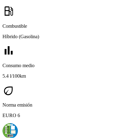
local_gas_station
Combustible
Híbrido (Gasolina)
bar_chart
Consumo medio
5.4 l/100km
eco
Norma emisión
EURO 6