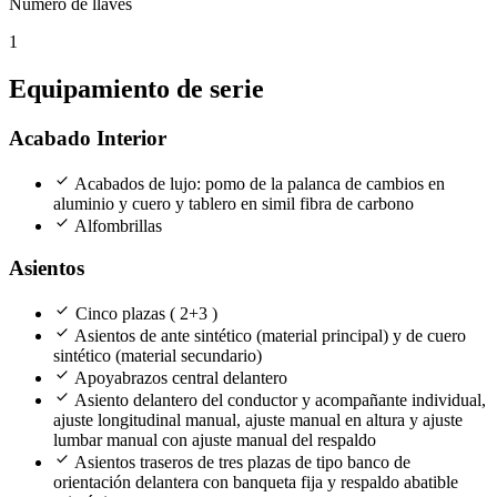
Número de llaves
1
Equipamiento de serie
Acabado Interior
check
Acabados de lujo: pomo de la palanca de cambios en
aluminio y cuero y tablero en simil fibra de carbono
check
Alfombrillas
Asientos
check
Cinco plazas ( 2+3 )
check
Asientos de ante sintético (material principal) y de cuero
sintético (material secundario)
check
Apoyabrazos central delantero
check
Asiento delantero del conductor y acompañante individual,
ajuste longitudinal manual, ajuste manual en altura y ajuste
lumbar manual con ajuste manual del respaldo
check
Asientos traseros de tres plazas de tipo banco de
orientación delantera con banqueta fija y respaldo abatible