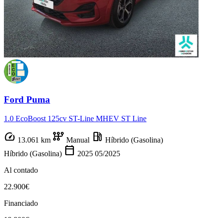
Ford Puma
1.0 EcoBoost 125cv ST-Line MHEV ST Line
speed
auto_transmission
local_gas_station
13.061 km
Manual
Híbrido (Gasolina)
calendar_today
Híbrido (Gasolina)
2025
05/2025
Al contado
22.900€
Financiado