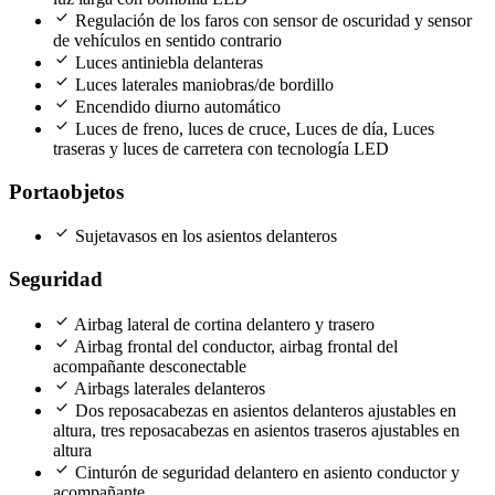
check
Regulación de los faros con sensor de oscuridad y sensor
de vehículos en sentido contrario
check
Luces antiniebla delanteras
check
Luces laterales maniobras/de bordillo
check
Encendido diurno automático
check
Luces de freno, luces de cruce, Luces de día, Luces
traseras y luces de carretera con tecnología LED
Portaobjetos
check
Sujetavasos en los asientos delanteros
Seguridad
check
Airbag lateral de cortina delantero y trasero
check
Airbag frontal del conductor, airbag frontal del
acompañante desconectable
check
Airbags laterales delanteros
check
Dos reposacabezas en asientos delanteros ajustables en
altura, tres reposacabezas en asientos traseros ajustables en
altura
check
Cinturón de seguridad delantero en asiento conductor y
acompañante