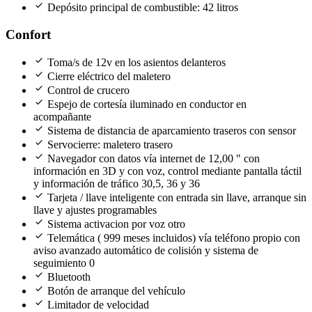
check
Depósito principal de combustible: 42 litros
Confort
check
Toma/s de 12v en los asientos delanteros
check
Cierre eléctrico del maletero
check
Control de crucero
check
Espejo de cortesía iluminado en conductor en
acompañante
check
Sistema de distancia de aparcamiento traseros con sensor
check
Servocierre: maletero trasero
check
Navegador con datos vía internet de 12,00 " con
información en 3D y con voz, control mediante pantalla táctil
y información de tráfico 30,5, 36 y 36
check
Tarjeta / llave inteligente con entrada sin llave, arranque sin
llave y ajustes programables
check
Sistema activacion por voz otro
check
Telemática ( 999 meses incluidos) vía teléfono propio con
aviso avanzado automático de colisión y sistema de
seguimiento 0
check
Bluetooth
check
Botón de arranque del vehículo
check
Limitador de velocidad