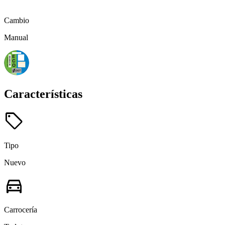
Cambio
Manual
Características
sell
Tipo
Nuevo
directions_car
Carrocería