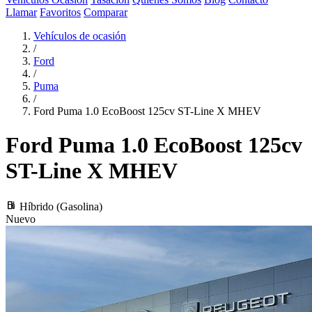
Llamar
Favoritos
Comparar
Vehículos de ocasión
/
Ford
/
Puma
/
Ford Puma 1.0 EcoBoost 125cv ST-Line X MHEV
Ford Puma
1.0 EcoBoost 125cv
ST-Line X MHEV
local_gas_station
Híbrido (Gasolina)
Nuevo