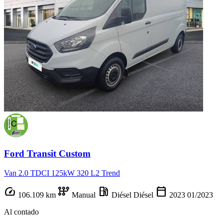
Ford Transit Custom
Van 2.0 TDCI 125kW 320 L2 Trend
speed
auto_transmission
local_gas_station
calendar_today
106.109 km
Manual
Diésel
Diésel
2023
01/2023
Al contado