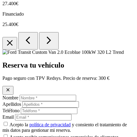
27.400€
Financiado
25.400€
chevron_left
chevron_right
close
Reserva tu vehículo
Pago seguro con TPV Redsys. Precio de reserva:
300 €
close
Nombre
Apellidos
Teléfono
Email
Acepto la
política de privacidad
y consiento el tratamiento de
mis datos para gestionar mi reserva.