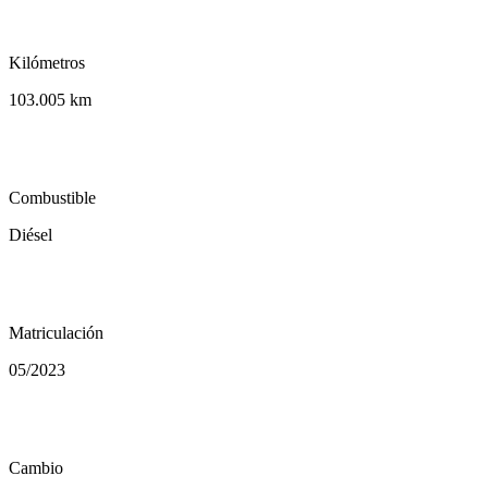
speed
Kilómetros
103.005 km
local_gas_station
Combustible
Diésel
calendar_today
Matriculación
05/2023
auto_transmission
Cambio