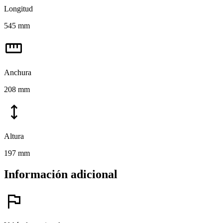
Longitud
545 mm
straighten
Anchura
208 mm
height
Altura
197 mm
Información adicional
flag