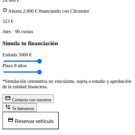
24.900 €
savings
Ahorra 2.000 € financiando con Clicmotor
323
€
/mes ·
96
cuotas
Simula tu financiación
Entrada
5000 €
Plazo
8 años
*Simulación orientativa no vinculante, sujeta a estudio y aprobación
de la entidad financiera.
mail
Contacta con nosotros
phone_callback
Te llamamos
credit_card
Reservar vehículo