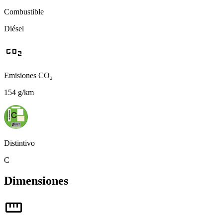
Combustible
Diésel
co2
Emisiones CO₂
154 g/km
Distintivo
C
Dimensiones
straighten