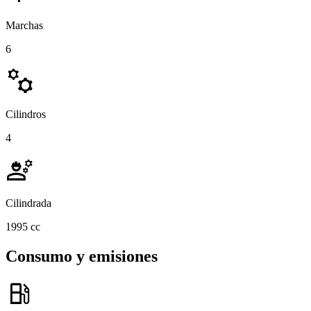
Marchas
6
manufacturing
Cilindros
4
engineering
Cilindrada
1995 cc
Consumo y emisiones
local_gas_station