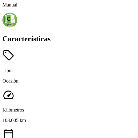
Manual
Características
sell
Tipo
Ocasión
speed
Kilómetros
103.005 km
calendar_today