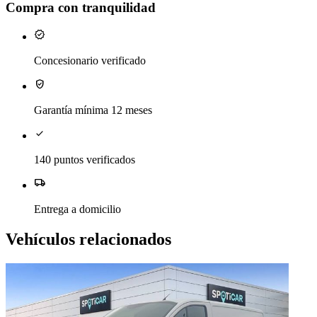
Compra con tranquilidad
verified
Concesionario verificado
verified_user
Garantía mínima 12 meses
check
140 puntos verificados
local_shipping
Entrega a domicilio
Vehículos relacionados