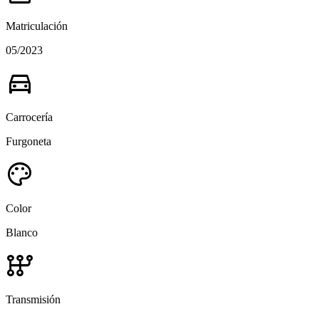
Matriculación
05/2023
directions_car
Carrocería
Furgoneta
palette
Color
Blanco
auto_transmission
Transmisión