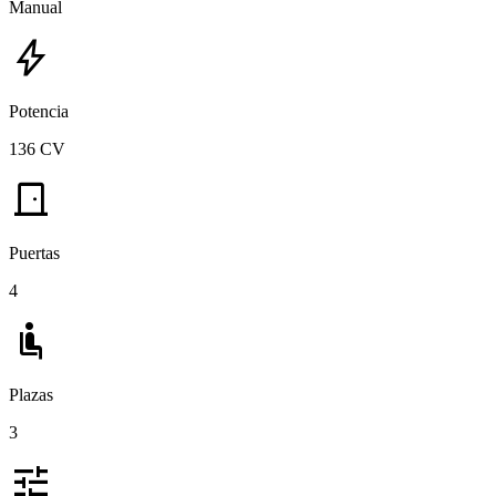
Manual
bolt
Potencia
136 CV
door_front
Puertas
4
airline_seat_recline_normal
Plazas
3
tune