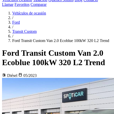
Llamar
Favoritos
Comparar
Vehículos de ocasión
/
Ford
/
Transit Custom
/
Ford Transit Custom Van 2.0 Ecoblue 100kW 320 L2 Trend
Ford Transit Custom
Van 2.0
Ecoblue 100kW 320 L2 Trend
local_gas_station
calendar_today
Diésel
05/2023