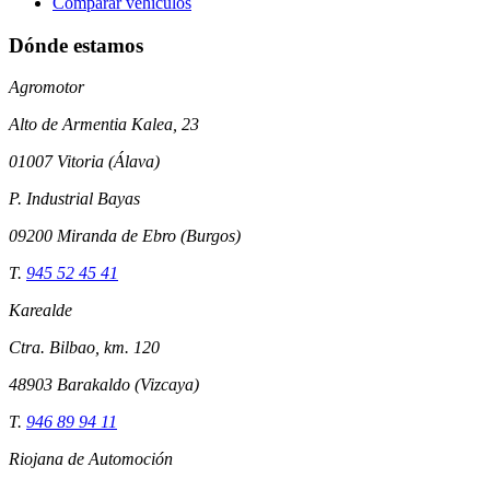
Comparar vehículos
Dónde estamos
Agromotor
Alto de Armentia Kalea, 23
01007 Vitoria (Álava)
P. Industrial Bayas
09200 Miranda de Ebro (Burgos)
T.
945 52 45 41
Karealde
Ctra. Bilbao, km. 120
48903 Barakaldo (Vizcaya)
T.
946 89 94 11
Riojana de Automoción