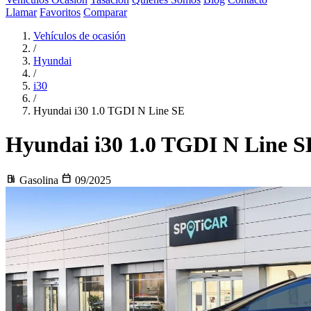
Llamar
Favoritos
Comparar
Vehículos de ocasión
/
Hyundai
/
i30
/
Hyundai i30 1.0 TGDI N Line SE
Hyundai i30
1.0 TGDI N Line S
local_gas_station
calendar_today
Gasolina
09/2025