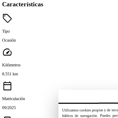
Características
sell
Tipo
Ocasión
speed
Kilómetros
8.551 km
calendar_today
Matriculación
09/2025
Utilizamos cookies propias y de terce
hábitos de navegación. Puedes pers