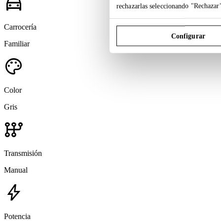
directions_car
rechazarlas seleccionando "Rechazar
Carrocería
Configurar
Familiar
palette
Color
Gris
auto_transmission
Transmisión
Manual
bolt
Potencia