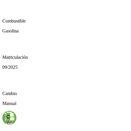
local_gas_station
Combustible
Gasolina
calendar_today
Matriculación
09/2025
auto_transmission
Cambio
Manual