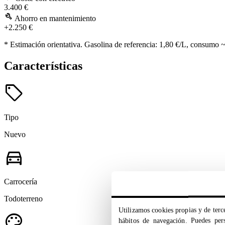
3.400 €
build
Ahorro en mantenimiento
+2.250 €
* Estimación orientativa. Gasolina de referencia: 1,80 €/L, consumo 
Características
sell
Tipo
Nuevo
directions_car
Carrocería
Todoterreno
Utilizamos cookies propias y de terce
palette
hábitos de navegación. Puedes pers