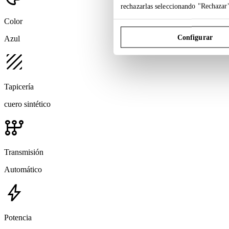
rechazarlas seleccionando "Rechazar
Color
Configurar
Azul
texture
Tapicería
cuero sintético
auto_transmission
Transmisión
Automático
bolt
Potencia