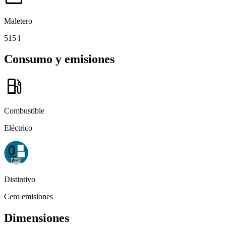
Maletero
515 l
Consumo y emisiones
local_gas_station
Combustible
Eléctrico
Distintivo
Cero emisiones
Dimensiones