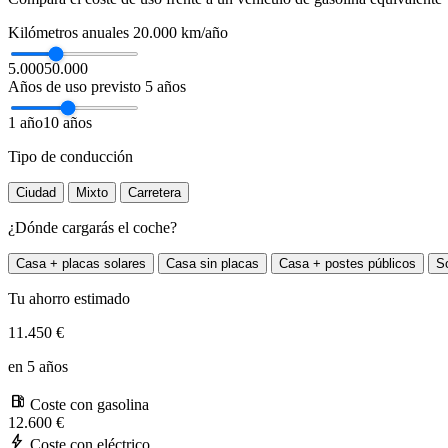
Kilómetros anuales
20.000 km/año
5.000
50.000
Años de uso previsto
5 años
1 año
10 años
Tipo de conducción
Ciudad
Mixto
Carretera
¿Dónde cargarás el coche?
Casa + placas solares
Casa sin placas
Casa + postes públicos
S
Tu ahorro estimado
11.450 €
en 5 años
local_gas_station
Coste con gasolina
12.600 €
bolt
Coste con eléctrico