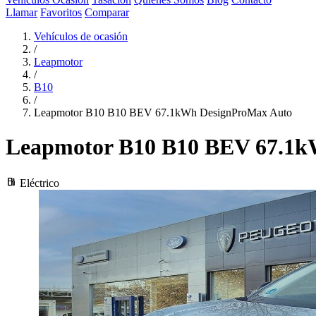
Llamar
Favoritos
Comparar
Vehículos de ocasión
/
Leapmotor
/
B10
/
Leapmotor B10 B10 BEV 67.1kWh DesignProMax Auto
Leapmotor B10
B10 BEV 67.1k
local_gas_station
Eléctrico