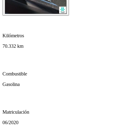
speed
Kilómetros
70.332 km
local_gas_station
Combustible
Gasolina
calendar_today
Matriculación
06/2020
auto_transmission