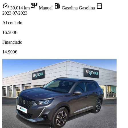
speed
auto_transmission
local_gas_station
calendar_today
39.014 km
Manual
Gasolina
Gasolina
2023
07/2023
Al contado
16.500€
Financiado
14.900€