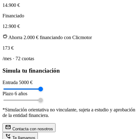
14.900 €
Financiado
12.900 €
savings
Ahorra 2.000 € financiando con Clicmotor
173
€
/mes ·
72
cuotas
Simula tu financiación
Entrada
5000 €
Plazo
6 años
*Simulación orientativa no vinculante, sujeta a estudio y aprobación
de la entidad financiera.
mail
Contacta con nosotros
phone_callback
Te llamamos