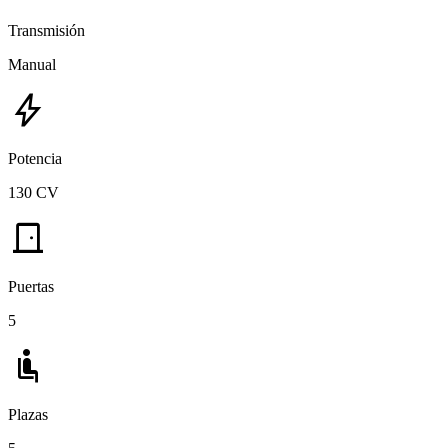
Transmisión
Manual
bolt
Potencia
130 CV
door_front
Puertas
5
airline_seat_recline_normal
Plazas