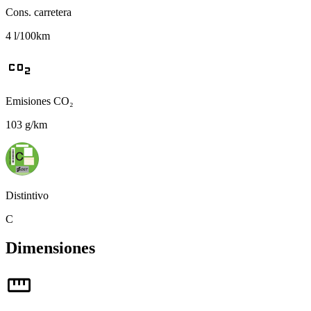
Cons. carretera
4 l/100km
co2
Emisiones CO₂
103 g/km
Distintivo
C
Dimensiones
straighten