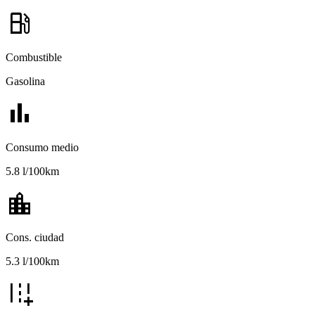
local_gas_station
Combustible
Gasolina
bar_chart
Consumo medio
5.8 l/100km
location_city
Cons. ciudad
5.3 l/100km
add_road