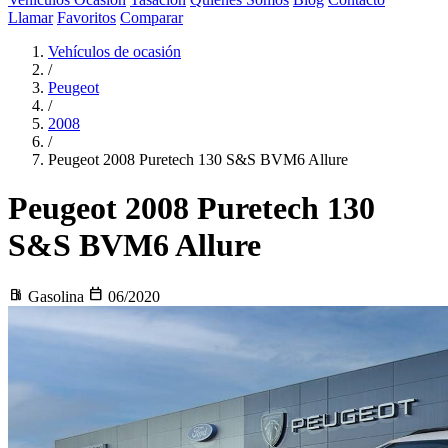
Llamar
Favoritos
Comparar
Vehículos de ocasión
/
Peugeot
/
2008
/
Peugeot 2008 Puretech 130 S&S BVM6 Allure
Peugeot 2008
Puretech 130
S&S BVM6 Allure
local_gas_station
calendar_today
Gasolina
06/2020