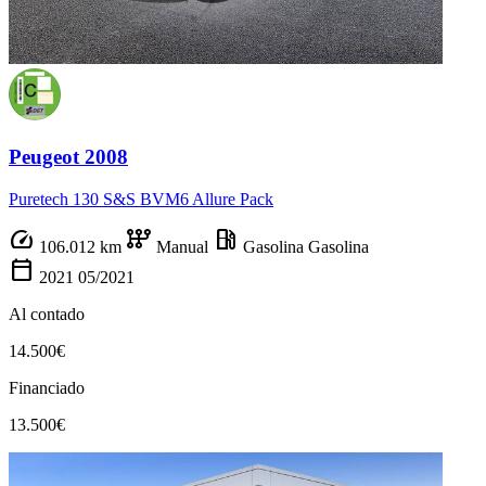
Peugeot 2008
Puretech 130 S&S BVM6 Allure Pack
speed
auto_transmission
local_gas_station
106.012 km
Manual
Gasolina
Gasolina
calendar_today
2021
05/2021
Al contado
14.500€
Financiado
13.500€