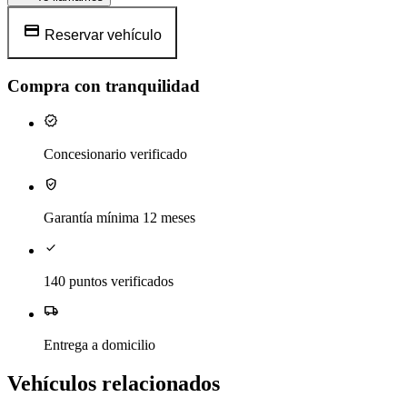
credit_card
Reservar vehículo
Compra con tranquilidad
verified
Concesionario verificado
verified_user
Garantía mínima 12 meses
check
140 puntos verificados
local_shipping
Entrega a domicilio
Vehículos relacionados