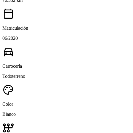
70.332 km
calendar_today
Matriculación
06/2020
directions_car
Carrocería
Todoterreno
palette
Color
Blanco
auto_transmission