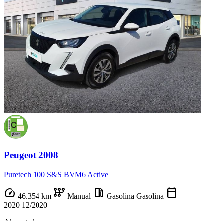
Peugeot 2008
Puretech 100 S&S BVM6 Active
speed
auto_transmission
local_gas_station
calendar_today
46.354 km
Manual
Gasolina
Gasolina
2020
12/2020