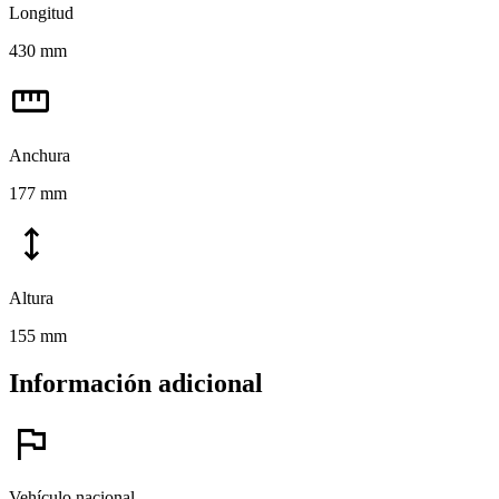
Longitud
430 mm
straighten
Anchura
177 mm
height
Altura
155 mm
Información adicional
flag
Vehículo nacional