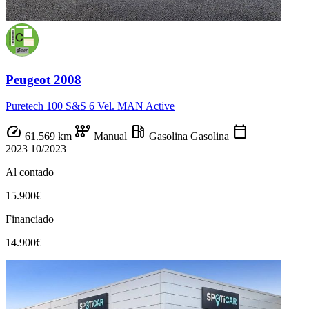
Peugeot 2008
Puretech 100 S&S 6 Vel. MAN Active
speed
auto_transmission
local_gas_station
calendar_today
61.569 km
Manual
Gasolina
Gasolina
2023
10/2023
Al contado
15.900€
Financiado
14.900€