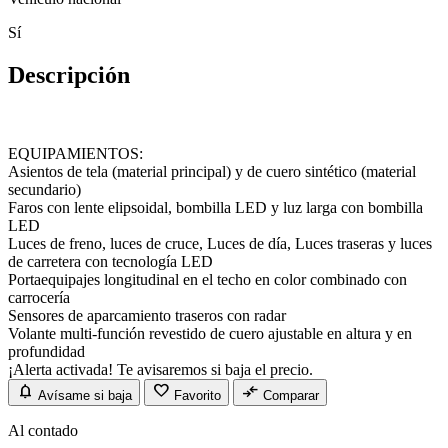
Sí
Descripción
EQUIPAMIENTOS:
Asientos de tela (material principal) y de cuero sintético (material
secundario)
Faros con lente elipsoidal, bombilla LED y luz larga con bombilla
LED
Luces de freno, luces de cruce, Luces de día, Luces traseras y luces
de carretera con tecnología LED
Portaequipajes longitudinal en el techo en color combinado con
carrocería
Sensores de aparcamiento traseros con radar
Volante multi-función revestido de cuero ajustable en altura y en
profundidad
¡Alerta activada! Te avisaremos si baja el precio.
notifications
favorite
compare_arrows
Avísame si baja
Favorito
Comparar
Al contado