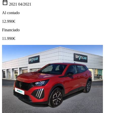
calendar_today
2021
04/2021
Al contado
12.990€
Financiado
11.990€