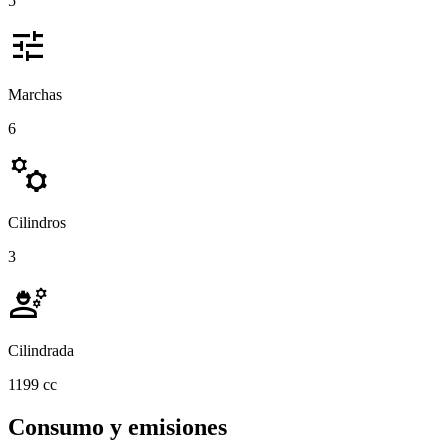
5
tune
Marchas
6
manufacturing
Cilindros
3
engineering
Cilindrada
1199 cc
Consumo y emisiones