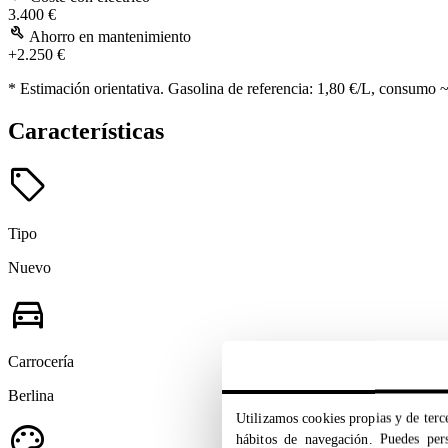
3.400 €
build
Ahorro en mantenimiento
+2.250 €
* Estimación orientativa. Gasolina de referencia: 1,80 €/L, consumo 
Características
sell
Tipo
Nuevo
directions_car
Carrocería
Berlina
Utilizamos cookies propias y de terce
palette
hábitos de navegación. Puedes pers