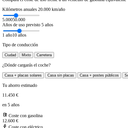
Kilómetros anuales
20.000 km/año
5.000
50.000
Años de uso previsto
5 años
1 año
10 años
Tipo de conducción
Ciudad
Mixto
Carretera
¿Dónde cargarás el coche?
Casa + placas solares
Casa sin placas
Casa + postes públicos
S
Tu ahorro estimado
11.450 €
en 5 años
local_gas_station
Coste con gasolina
12.600 €
bolt
Coste con eléctrico