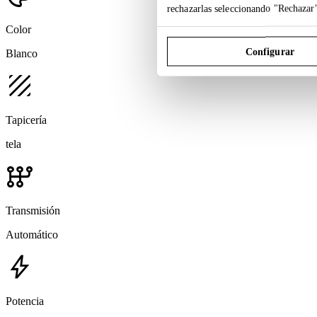
rechazarlas seleccionando "Rechazar
Color
Configurar
Blanco
texture
Tapicería
tela
auto_transmission
Transmisión
Automático
bolt
Potencia