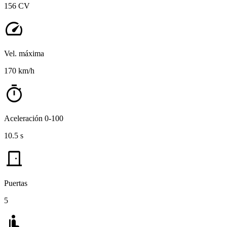
156 CV
speed
Vel. máxima
170 km/h
timer
Aceleración 0-100
10.5 s
door_front
Puertas
5
airline_seat_recline_normal