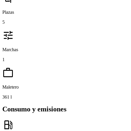
Plazas
5
tune
Marchas
1
work
Maletero
361 l
Consumo y emisiones
local_gas_station