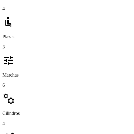
4
airline_seat_recline_normal
Plazas
3
tune
Marchas
6
manufacturing
Cilindros
4