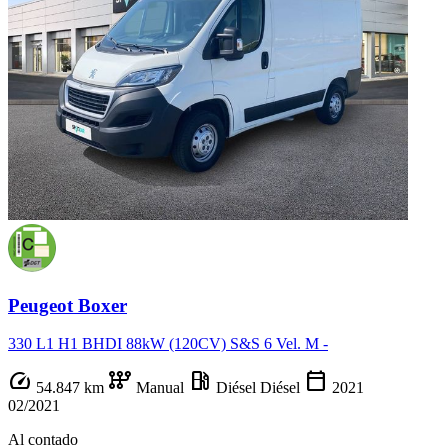
Peugeot Boxer
330 L1 H1 BHDI 88kW (120CV) S&S 6 Vel. M -
speed
auto_transmission
local_gas_station
calendar_today
54.847 km
Manual
Diésel
Diésel
2021
02/2021
Al contado