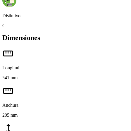
Distintivo
C
Dimensiones
straighten
Longitud
541 mm
straighten
Anchura
205 mm
height