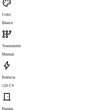
palette
Color
Blanco
auto_transmission
Transmisión
Manual
bolt
Potencia
120 CV
door_front
Puertas