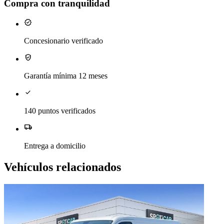
Compra con tranquilidad
verified
Concesionario verificado
verified_user
Garantía mínima 12 meses
check
140 puntos verificados
local_shipping
Entrega a domicilio
Vehículos relacionados