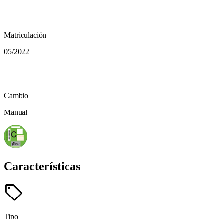
calendar_today
Matriculación
05/2022
auto_transmission
Cambio
Manual
Características
sell
Tipo