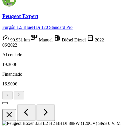
Peugeot Expert
Furgón 1.5 BlueHDi 120 Standard Pro
speed
auto_transmission
local_gas_station
calendar_today
90.931 km
Manual
Diésel
Diésel
2022
06/2022
Al contado
19.300€
Financiado
16.900€
chevron_left
chevron_right
chevron_left
chevron_right
close