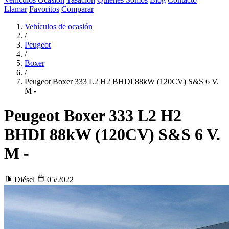
Llamar
Favoritos
Comparar
Vehículos de ocasión
/
Peugeot
/
Boxer
/
Peugeot Boxer 333 L2 H2 BHDI 88kW (120CV) S&S 6 V.
M -
Peugeot Boxer
333 L2 H2
BHDI 88kW (120CV) S&S 6 V.
M -
local_gas_station
calendar_today
Diésel
05/2022