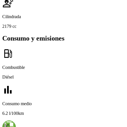
engineering
Cilindrada
2179 cc
Consumo y emisiones
local_gas_station
Combustible
Diésel
bar_chart
Consumo medio
6.2 l/100km