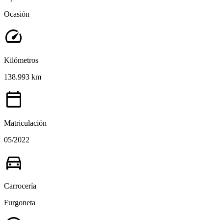
Ocasión
speed
Kilómetros
138.993 km
calendar_today
Matriculación
05/2022
directions_car
Carrocería
Furgoneta