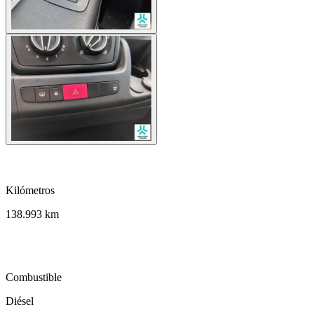
speed
Kilómetros
138.993 km
local_gas_station
Combustible
Diésel