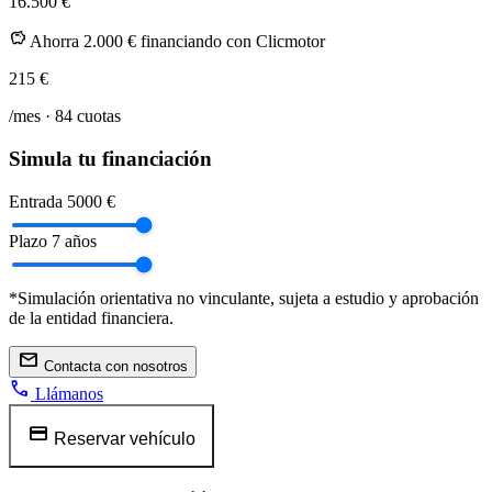
16.500 €
savings
Ahorra 2.000 € financiando con Clicmotor
215
€
/mes ·
84
cuotas
Simula tu financiación
Entrada
5000 €
Plazo
7 años
*Simulación orientativa no vinculante, sujeta a estudio y aprobación
de la entidad financiera.
mail
Contacta con nosotros
call
Llámanos
credit_card
Reservar vehículo