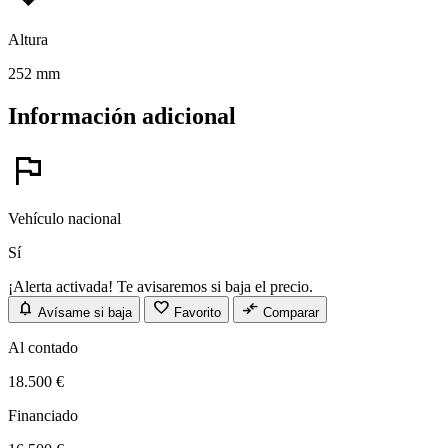
Altura
252 mm
Información adicional
flag
Vehículo nacional
Sí
¡Alerta activada! Te avisaremos si baja el precio.
notifications
favorite
compare_arrows
Avísame si baja
Favorito
Comparar
Al contado
18.500 €
Financiado