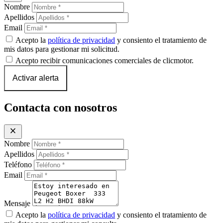
Nombre
Apellidos
Email
Acepto la
política de privacidad
y consiento el tratamiento de
mis datos para gestionar mi solicitud.
Acepto recibir comunicaciones comerciales de clicmotor.
Activar alerta
Contacta con nosotros
close
Nombre
Apellidos
Teléfono
Email
Mensaje
Acepto la
política de privacidad
y consiento el tratamiento de