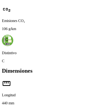
co2
Emisiones CO₂
106 g/km
Distintivo
C
Dimensiones
straighten
Longitud
440 mm