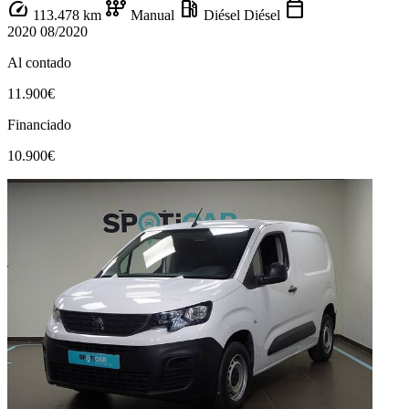
speed
auto_transmission
local_gas_station
calendar_today
113.478 km
Manual
Diésel
Diésel
2020
08/2020
Al contado
11.900€
Financiado
10.900€