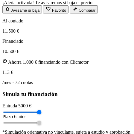
¡Alerta activada! Te avisaremos si baja el precio.
notifications
favorite
compare_arrows
Avísame si baja
Favorito
Comparar
Al contado
11.500 €
Financiado
10.500 €
savings
Ahorra 1.000 € financiando con Clicmotor
113
€
/mes ·
72
cuotas
Simula tu financiación
Entrada
5000 €
Plazo
6 años
*Simulación orientativa no vinculante, sujeta a estudio y aprobación