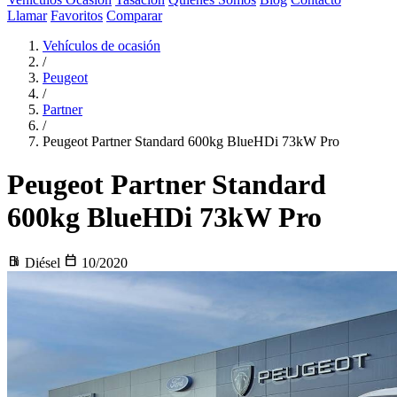
Llamar
Favoritos
Comparar
Vehículos de ocasión
/
Peugeot
/
Partner
/
Peugeot Partner Standard 600kg BlueHDi 73kW Pro
Peugeot Partner
Standard
600kg BlueHDi 73kW Pro
local_gas_station
calendar_today
Diésel
10/2020