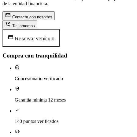
de la entidad financiera.
mail
Contacta con nosotros
phone_callback
Te llamamos
credit_card
Reservar vehículo
Compra con tranquilidad
verified
Concesionario verificado
verified_user
Garantía mínima 12 meses
check
140 puntos verificados
local_shipping