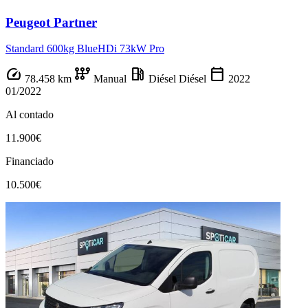
Peugeot Partner
Standard 600kg BlueHDi 73kW Pro
speed
auto_transmission
local_gas_station
calendar_today
78.458 km
Manual
Diésel
Diésel
2022
01/2022
Al contado
11.900€
Financiado
10.500€