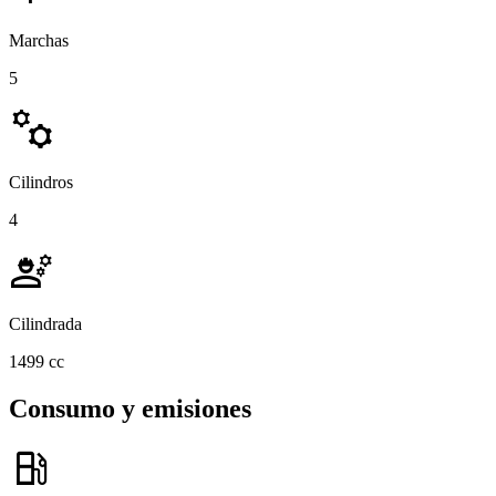
Marchas
5
manufacturing
Cilindros
4
engineering
Cilindrada
1499 cc
Consumo y emisiones
local_gas_station