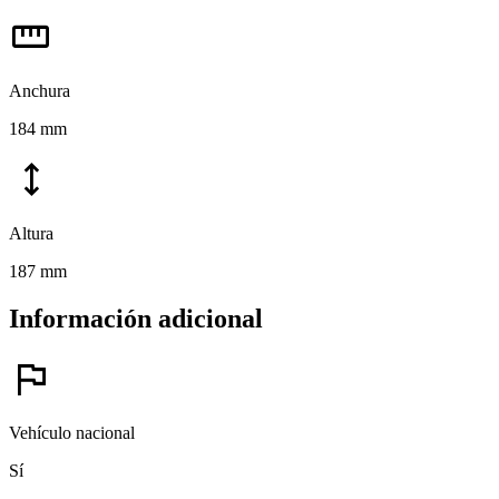
straighten
Anchura
184 mm
height
Altura
187 mm
Información adicional
flag
Vehículo nacional
Sí