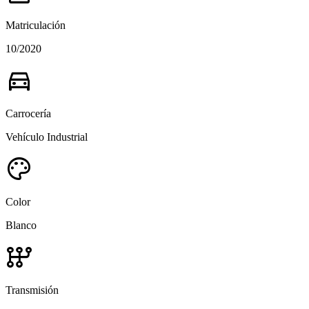
Matriculación
10/2020
directions_car
Carrocería
Vehículo Industrial
palette
Color
Blanco
auto_transmission
Transmisión