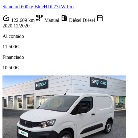
Standard 600kg BlueHDi 73kW Pro
speed
auto_transmission
local_gas_station
calendar_today
122.609 km
Manual
Diésel
Diésel
2020
12/2020
Al contado
11.500€
Financiado
10.500€