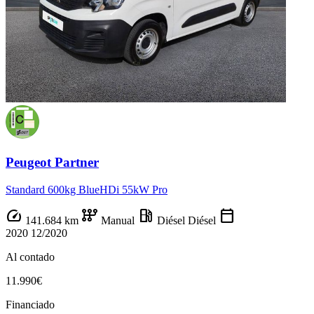
Peugeot Partner
Standard 600kg BlueHDi 55kW Pro
speed
auto_transmission
local_gas_station
calendar_today
141.684 km
Manual
Diésel
Diésel
2020
12/2020
Al contado
11.990€
Financiado