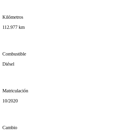
speed
Kilómetros
112.977 km
local_gas_station
Combustible
Diésel
calendar_today
Matriculación
10/2020
auto_transmission
Cambio