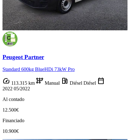
Peugeot Partner
Standard 600kg BlueHDi 73kW Pro
speed
auto_transmission
local_gas_station
calendar_today
113.315 km
Manual
Diésel
Diésel
2022
05/2022
Al contado
12.500€
Financiado
10.900€