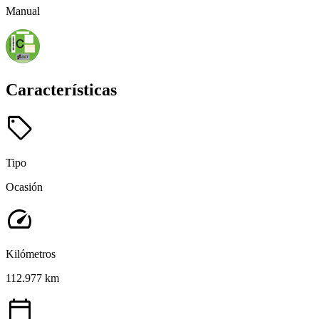
Manual
Características
sell
Tipo
Ocasión
speed
Kilómetros
112.977 km
calendar_today