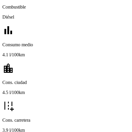
Combustible
Diésel
bar_chart
Consumo medio
4.1 l/100km
location_city
Cons. ciudad
4.5 l/100km
add_road
Cons. carretera
3.9 l/100km