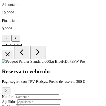
Al contado
10.900€
Financiado
9.900€
chevron_left
chevron_right
chevron_left
chevron_right
close
Reserva tu vehículo
Pago seguro con TPV Redsys. Precio de reserva:
300 €
close
Nombre
Apellidos