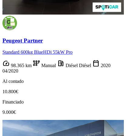
Peugeot Partner
Standard 600kg BlueHDi 55kW Pro
speed
auto_transmission
local_gas_station
calendar_today
98.365 km
Manual
Diésel
Diésel
2020
04/2020
Al contado
10.800€
Financiado
9.000€