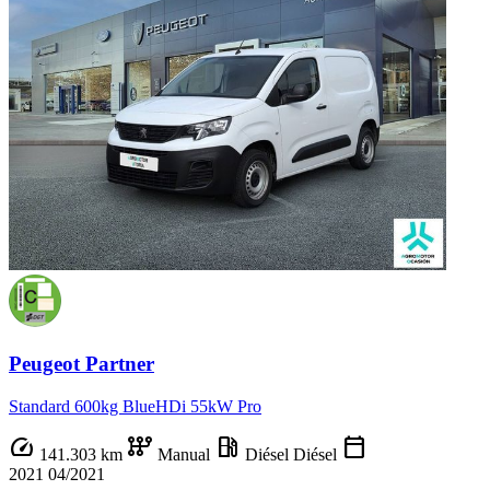
Peugeot Partner
Standard 600kg BlueHDi 55kW Pro
speed
auto_transmission
local_gas_station
calendar_today
141.303 km
Manual
Diésel
Diésel
2021
04/2021