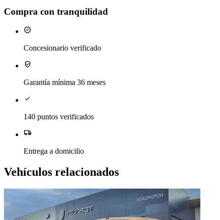
Compra con tranquilidad
verified
Concesionario verificado
verified_user
Garantía mínima 36 meses
check
140 puntos verificados
local_shipping
Entrega a domicilio
Vehículos relacionados