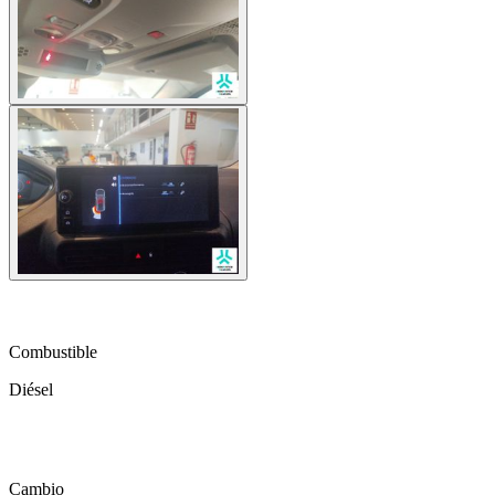
local_gas_station
Combustible
Diésel
auto_transmission
Cambio