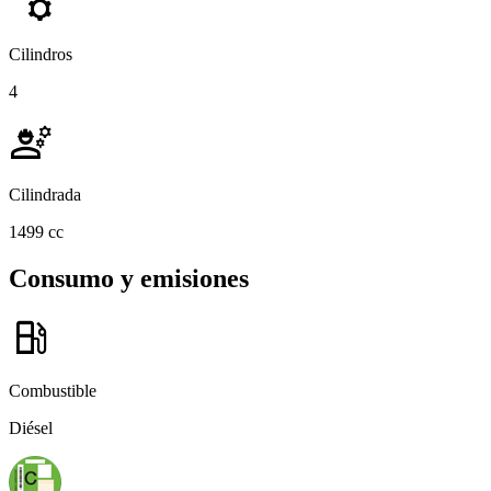
manufacturing
Cilindros
4
engineering
Cilindrada
1499 cc
Consumo y emisiones
local_gas_station
Combustible
Diésel