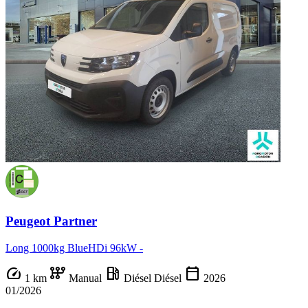
Peugeot Partner
Long 1000kg BlueHDi 96kW -
speed
auto_transmission
local_gas_station
calendar_today
1 km
Manual
Diésel
Diésel
2026
01/2026