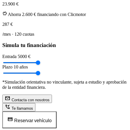
23.900 €
savings
Ahorra 2.600 € financiando con Clicmotor
287
€
/mes ·
120
cuotas
Simula tu financiación
Entrada
5000 €
Plazo
10 años
*Simulación orientativa no vinculante, sujeta a estudio y aprobación
de la entidad financiera.
mail
Contacta con nosotros
phone_callback
Te llamamos
credit_card
Reservar vehículo