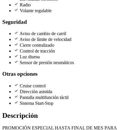
check
Radio
check
Volante regulable
Seguridad
check
Aviso de cambio de carril
check
Aviso de límite de velocidad
check
Cierre centralizado
check
Control de tracción
check
Luz diurna
check
Sensor de presión neumáticos
Otras opciones
check
Cruise control
check
Dirección asistida
check
Pantalla multifunción táctil
check
Sistema Start-Stop
Descripción
PROMOCIÓN ESPECIAL HASTA FINAL DE MES PARA