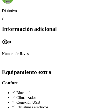
Distintivo
C
Información adicional
key
Número de llaves
1
Equipamiento extra
Confort
check
Bluetooth
check
Climatizador
check
Conexión USB
check
Elevalunas eléctricos