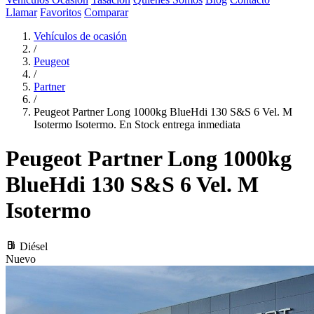
Llamar
Favoritos
Comparar
Vehículos de ocasión
/
Peugeot
/
Partner
/
Peugeot Partner Long 1000kg BlueHdi 130 S&S 6 Vel. M
Isotermo Isotermo. En Stock entrega inmediata
Peugeot Partner
Long 1000kg
BlueHdi 130 S&S 6 Vel. M
Isotermo
local_gas_station
Diésel
Nuevo