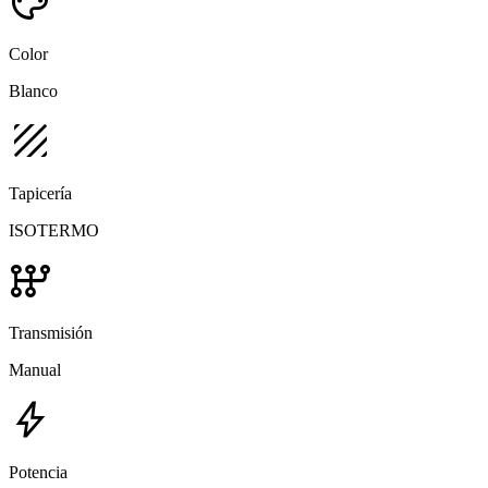
palette
Color
Blanco
texture
Tapicería
ISOTERMO
auto_transmission
Transmisión
Manual
bolt
Potencia