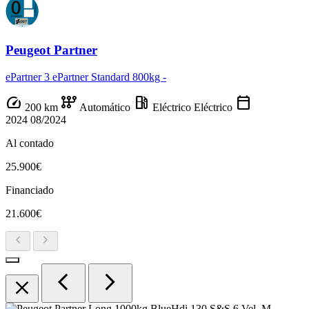
Peugeot Partner
ePartner 3 ePartner Standard 800kg -
speed
auto_transmission
local_gas_station
calendar_today
200 km
Automático
Eléctrico
Eléctrico
2024
08/2024
Al contado
25.900€
Financiado
21.600€
chevron_left
chevron_right
chevron_left
chevron_right
close