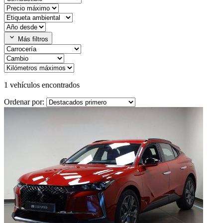
expand_more
Más filtros
1
vehículos encontrados
Ordenar por: