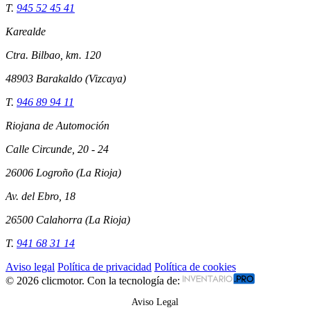
T.
945 52 45 41
Karealde
Ctra. Bilbao, km. 120
48903 Barakaldo (Vizcaya)
T.
946 89 94 11
Riojana de Automoción
Calle Circunde, 20 - 24
26006 Logroño (La Rioja)
Av. del Ebro, 18
26500 Calahorra (La Rioja)
T.
941 68 31 14
Aviso legal
Política de privacidad
Política de cookies
© 2026 clicmotor. Con la tecnología de:
Aviso Legal