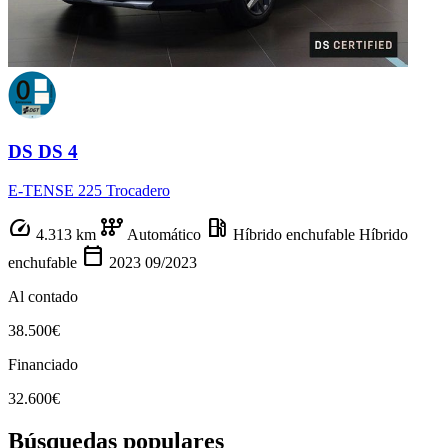
DS DS 4
E-TENSE 225 Trocadero
speed
auto_transmission
local_gas_station
4.313 km
Automático
Híbrido enchufable
Híbrido
calendar_today
enchufable
2023
09/2023
Al contado
38.500€
Financiado
32.600€
Búsquedas populares