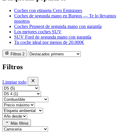
Coches con etiqueta Cero Emisiones
Coches de segunda mano en Burgos — Te lo llevamos
nosotros
Coches Peugeot de segunda mano con garantía
Los mejores coches SUV
SUV Ford de segunda mano con garantía
Tu coche ideal por menos de 20.000€
tune
Filtros
2
Filtros
close
Limpiar todo
expand_more
Más filtros