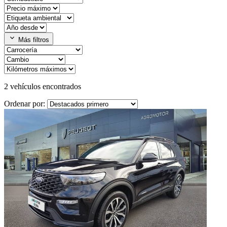
expand_more
Más filtros
2
vehículos encontrados
Ordenar por: