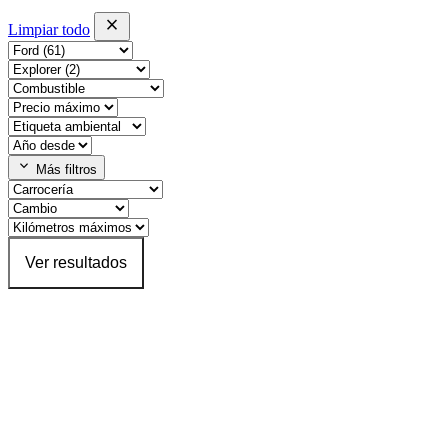
close
Limpiar todo
expand_more
Más filtros
Ver resultados