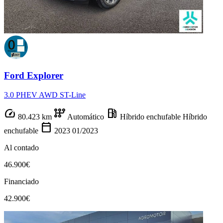
Ford Explorer
3.0 PHEV AWD ST-Line
speed
auto_transmission
local_gas_station
80.423 km
Automático
Híbrido enchufable
Híbrido
calendar_today
enchufable
2023
01/2023
Al contado
46.900€
Financiado
42.900€