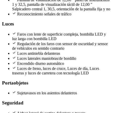
1 y 32,5, pantalla de visualización táctil de 12,00 "
Salpicadero central 1, 30,5, orientación de la pantalla fija y no
check
Reconocimiento señales de tráfico
Luces
check
Faros con lente de superficie compleja, bombilla LED y
luz larga con bombilla LED
check
Regulación de los faros con sensor de oscuridad y sensor
de vehículos en sentido contrario
check
Luces antiniebla delanteras
check
Luces laterales maniobras/de bordillo
check
Encendido diurno automático
check
Luces de freno, luces de cruce, Luces de día, Luces
traseras y luces de carretera con tecnología LED
Portaobjetos
check
Sujetavasos en los asientos delanteros
Seguridad
check