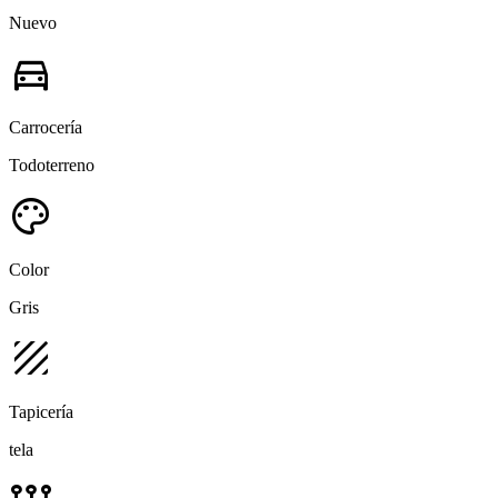
Nuevo
directions_car
Carrocería
Todoterreno
palette
Color
Gris
texture
Tapicería
tela