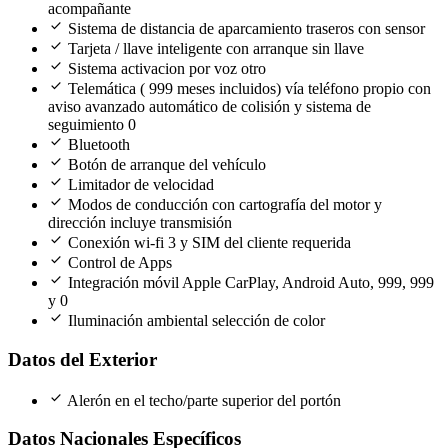
acompañante
check
Sistema de distancia de aparcamiento traseros con sensor
check
Tarjeta / llave inteligente con arranque sin llave
check
Sistema activacion por voz otro
check
Telemática ( 999 meses incluidos) vía teléfono propio con
aviso avanzado automático de colisión y sistema de
seguimiento 0
check
Bluetooth
check
Botón de arranque del vehículo
check
Limitador de velocidad
check
Modos de conducción con cartografía del motor y
dirección incluye transmisión
check
Conexión wi-fi 3 y SIM del cliente requerida
check
Control de Apps
check
Integración móvil Apple CarPlay, Android Auto, 999, 999
y 0
check
Iluminación ambiental selección de color
Datos del Exterior
check
Alerón en el techo/parte superior del portón
Datos Nacionales Específicos