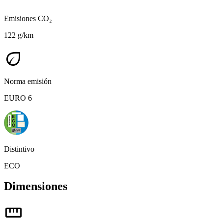
Emisiones CO₂
122 g/km
eco
Norma emisión
EURO 6
Distintivo
ECO
Dimensiones
straighten