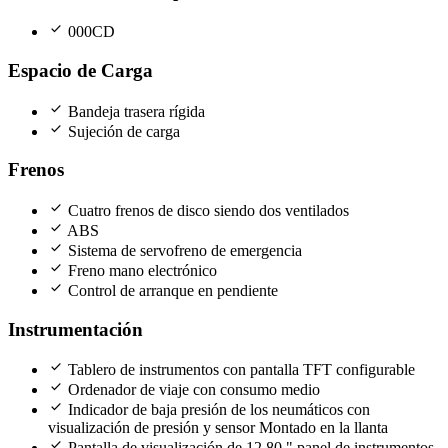
check
000CD
Espacio de Carga
check
Bandeja trasera rígida
check
Sujeción de carga
Frenos
check
Cuatro frenos de disco siendo dos ventilados
check
ABS
check
Sistema de servofreno de emergencia
check
Freno mano electrónico
check
Control de arranque en pendiente
Instrumentación
check
Tablero de instrumentos con pantalla TFT configurable
check
Ordenador de viaje con consumo medio
check
Indicador de baja presión de los neumáticos con
visualización de presión y sensor Montado en la llanta
check
Pantalla de visualización de 12,80 " panel de instrumentos