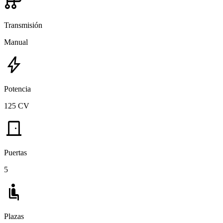
auto_transmission
Transmisión
Manual
bolt
Potencia
125 CV
door_front
Puertas
5
airline_seat_recline_normal
Plazas