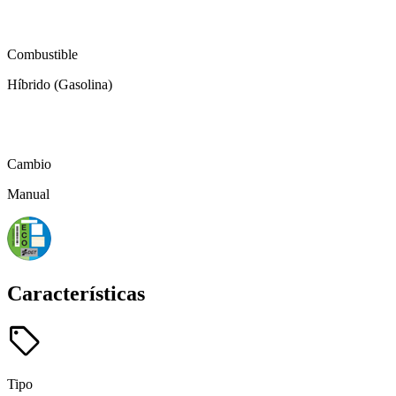
local_gas_station
Combustible
Híbrido (Gasolina)
auto_transmission
Cambio
Manual
Características
sell
Tipo