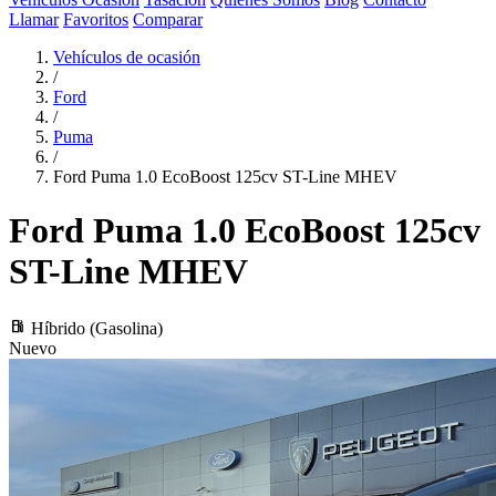
Llamar
Favoritos
Comparar
Vehículos de ocasión
/
Ford
/
Puma
/
Ford Puma 1.0 EcoBoost 125cv ST-Line MHEV
Ford Puma
1.0 EcoBoost 125cv
ST-Line MHEV
local_gas_station
Híbrido (Gasolina)
Nuevo