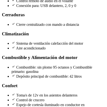
check
Control remoto de audio en el volante
check
Conexión para: USB delantero, 2, 0 y 0
Cerraduras
check
Cierre centralizado con mando a distancia
Climatización
check
Sistema de ventilación calefacción del motor
check
Aire acondicionado
Combustible y Alimentación del motor
check
Combustible: sin plomo 95 octanos y Combustible
primario: gasolina
check
Depósito principal de combustible: 42 litros
Confort
check
Toma/s de 12v en los asientos delanteros
check
Control de crucero
check
Espejo de cortesía iluminado en conductor en