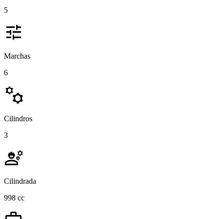
5
tune
Marchas
6
manufacturing
Cilindros
3
engineering
Cilindrada
998 cc