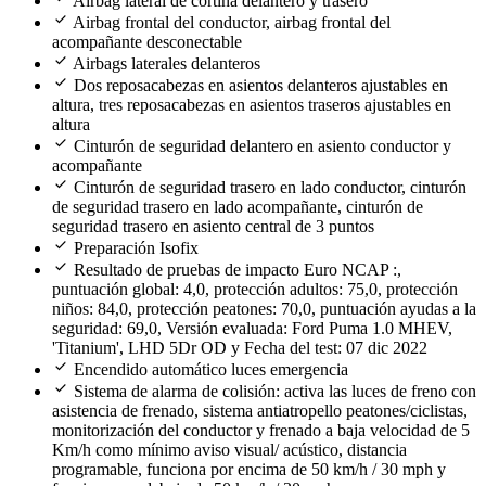
Airbag lateral de cortina delantero y trasero
check
Airbag frontal del conductor, airbag frontal del
acompañante desconectable
check
Airbags laterales delanteros
check
Dos reposacabezas en asientos delanteros ajustables en
altura, tres reposacabezas en asientos traseros ajustables en
altura
check
Cinturón de seguridad delantero en asiento conductor y
acompañante
check
Cinturón de seguridad trasero en lado conductor, cinturón
de seguridad trasero en lado acompañante, cinturón de
seguridad trasero en asiento central de 3 puntos
check
Preparación Isofix
check
Resultado de pruebas de impacto Euro NCAP :,
puntuación global: 4,0, protección adultos: 75,0, protección
niños: 84,0, protección peatones: 70,0, puntuación ayudas a la
seguridad: 69,0, Versión evaluada: Ford Puma 1.0 MHEV,
'Titanium', LHD 5Dr OD y Fecha del test: 07 dic 2022
check
Encendido automático luces emergencia
check
Sistema de alarma de colisión: activa las luces de freno con
asistencia de frenado, sistema antiatropello peatones/ciclistas,
monitorización del conductor y frenado a baja velocidad de 5
Km/h como mínimo aviso visual/ acústico, distancia
programable, funciona por encima de 50 km/h / 30 mph y