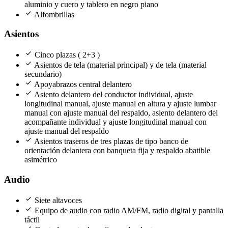
aluminio y cuero y tablero en negro piano
check
Alfombrillas
Asientos
check
Cinco plazas ( 2+3 )
check
Asientos de tela (material principal) y de tela (material
secundario)
check
Apoyabrazos central delantero
check
Asiento delantero del conductor individual, ajuste
longitudinal manual, ajuste manual en altura y ajuste lumbar
manual con ajuste manual del respaldo, asiento delantero del
acompañante individual y ajuste longitudinal manual con
ajuste manual del respaldo
check
Asientos traseros de tres plazas de tipo banco de
orientación delantera con banqueta fija y respaldo abatible
asimétrico
Audio
check
Siete altavoces
check
Equipo de audio con radio AM/FM, radio digital y pantalla
táctil