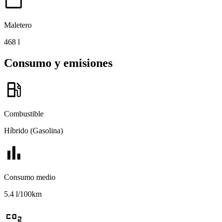
work
Maletero
468 l
Consumo y emisiones
local_gas_station
Combustible
Híbrido (Gasolina)
bar_chart
Consumo medio
5.4 l/100km
co2