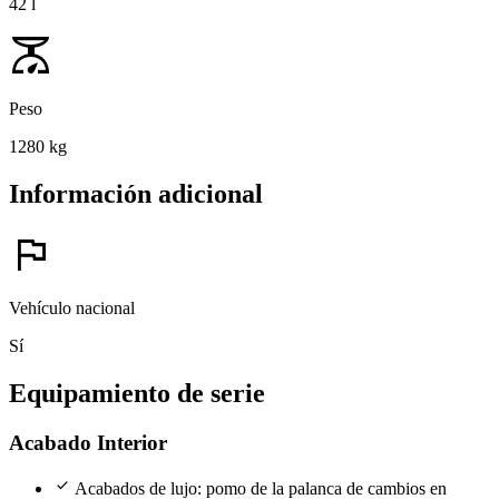
42 l
scale
Peso
1280 kg
Información adicional
flag
Vehículo nacional
Sí
Equipamiento de serie
Acabado Interior
check
Acabados de lujo: pomo de la palanca de cambios en