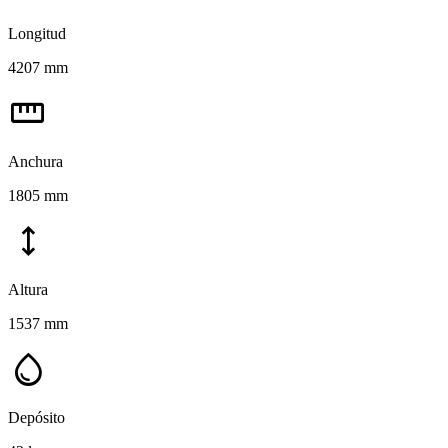
Longitud
4207 mm
straighten
Anchura
1805 mm
height
Altura
1537 mm
water_drop
Depósito