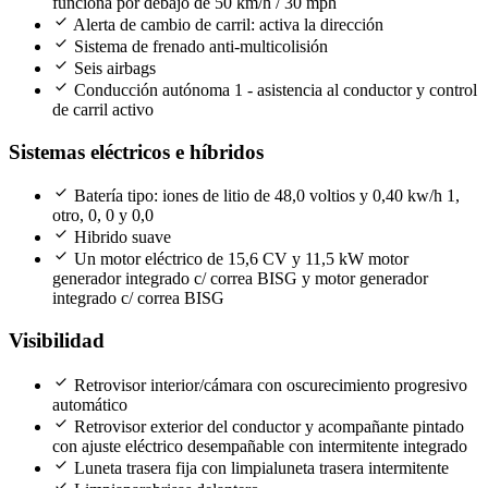
funciona por debajo de 50 km/h / 30 mph
check
Alerta de cambio de carril: activa la dirección
check
Sistema de frenado anti-multicolisión
check
Seis airbags
check
Conducción autónoma 1 - asistencia al conductor y control
de carril activo
Sistemas eléctricos e híbridos
check
Batería tipo: iones de litio de 48,0 voltios y 0,40 kw/h 1,
otro, 0, 0 y 0,0
check
Hibrido suave
check
Un motor eléctrico de 15,6 CV y 11,5 kW motor
generador integrado c/ correa BISG y motor generador
integrado c/ correa BISG
Visibilidad
check
Retrovisor interior/cámara con oscurecimiento progresivo
automático
check
Retrovisor exterior del conductor y acompañante pintado
con ajuste eléctrico desempañable con intermitente integrado
check
Luneta trasera fija con limpialuneta trasera intermitente
check