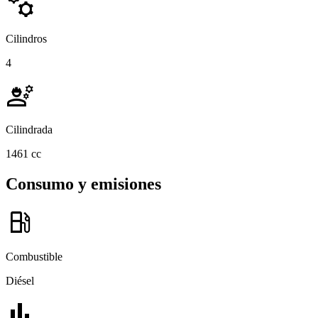
manufacturing
Cilindros
4
engineering
Cilindrada
1461 cc
Consumo y emisiones
local_gas_station
Combustible
Diésel
bar_chart