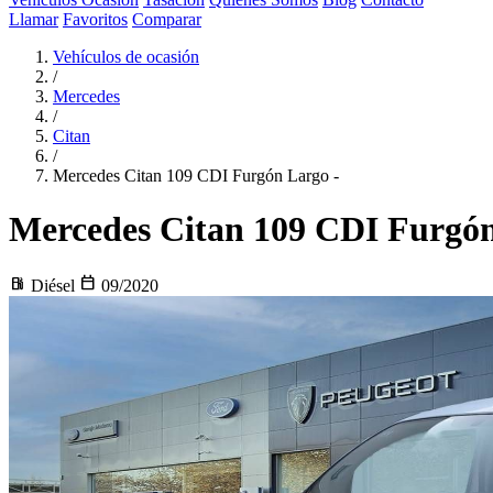
Llamar
Favoritos
Comparar
Vehículos de ocasión
/
Mercedes
/
Citan
/
Mercedes Citan 109 CDI Furgón Largo -
Mercedes Citan
109 CDI Furgón
local_gas_station
calendar_today
Diésel
09/2020