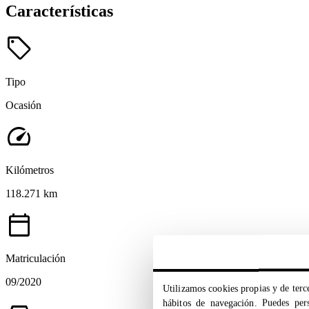
Características
sell
Tipo
Ocasión
speed
Kilómetros
118.271 km
calendar_today
Matriculación
09/2020
Utilizamos cookies propias y de terce
hábitos de navegación. Puedes pers