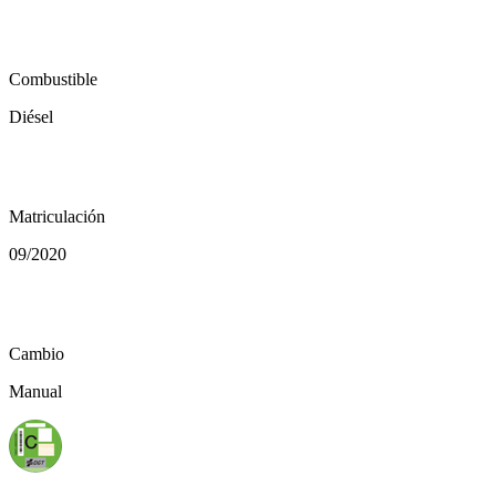
local_gas_station
Combustible
Diésel
calendar_today
Matriculación
09/2020
auto_transmission
Cambio
Manual