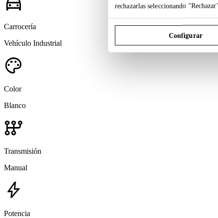
directions_car
rechazarlas seleccionando "Rechazar
Carrocería
Configurar
Vehículo Industrial
palette
Color
Blanco
auto_transmission
Transmisión
Manual
bolt
Potencia