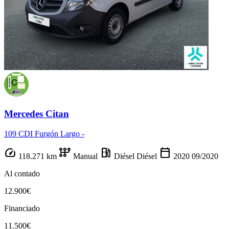
Mercedes Citan
109 CDI Furgón Largo -
speed
auto_transmission
local_gas_station
calendar_today
118.271 km
Manual
Diésel
Diésel
2020
09/2020
Al contado
12.900€
Financiado
11.500€