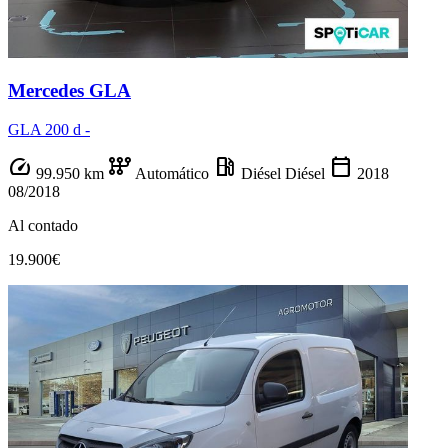
Mercedes GLA
GLA 200 d -
speed
auto_transmission
local_gas_station
calendar_today
99.950 km
Automático
Diésel
Diésel
2018
08/2018
Al contado
19.900€