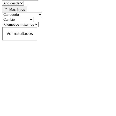
expand_more
Más filtros
Ver resultados