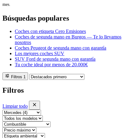
mes.
Búsquedas populares
Coches con etiqueta Cero Emisiones
Coches de segunda mano en Burgos — Te lo llevamos
nosotros
Coches Peugeot de segunda mano con garantía
Los mejores coches SUV
SUV Ford de segunda mano con garantía
Tu coche ideal por menos de 20.000€
tune
Filtros
1
Filtros
close
Limpiar todo