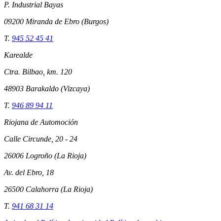
P. Industrial Bayas
09200 Miranda de Ebro (Burgos)
T.
945 52 45 41
Karealde
Ctra. Bilbao, km. 120
48903 Barakaldo (Vizcaya)
T.
946 89 94 11
Riojana de Automoción
Calle Circunde, 20 - 24
26006 Logroño (La Rioja)
Av. del Ebro, 18
26500 Calahorra (La Rioja)
T.
941 68 31 14