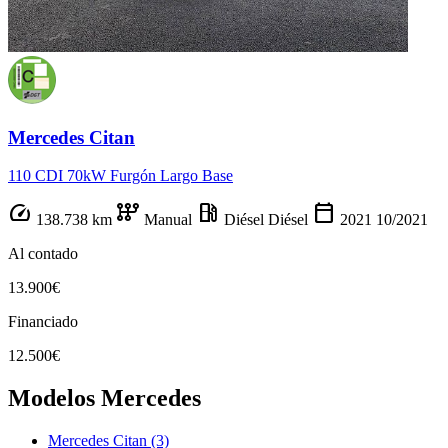
Mercedes Citan
110 CDI 70kW Furgón Largo Base
speed
auto_transmission
local_gas_station
calendar_today
138.738 km
Manual
Diésel
Diésel
2021
10/2021
Al contado
13.900€
Financiado
12.500€
Modelos Mercedes
Mercedes Citan
(3)