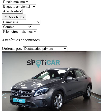
expand_more
Más filtros
4
vehículos encontrados
Ordenar por: