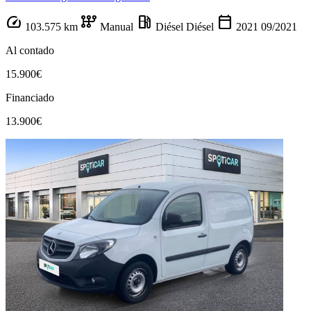
speed
auto_transmission
local_gas_station
calendar_today
103.575 km
Manual
Diésel
Diésel
2021
09/2021
Al contado
15.900€
Financiado
13.900€