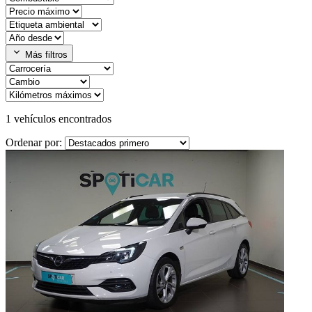
expand_more
Más filtros
1
vehículos encontrados
Ordenar por: