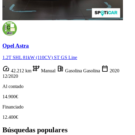
Opel Astra
1.2T SHL 81kW (110CV) ST GS Line
speed
auto_transmission
local_gas_station
calendar_today
42.212 km
Manual
Gasolina
Gasolina
2020
12/2020
Al contado
14.900€
Financiado
12.400€
Búsquedas populares