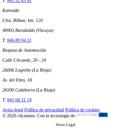
T.
945 52 45 41
Karealde
Ctra. Bilbao, km. 120
48903 Barakaldo (Vizcaya)
T.
946 89 94 11
Riojana de Automoción
Calle Circunde, 20 - 24
26006 Logroño (La Rioja)
Av. del Ebro, 18
26500 Calahorra (La Rioja)
T.
941 68 31 14
Aviso legal
Política de privacidad
Política de cookies
© 2026 clicmotor. Con la tecnología de:
Aviso Legal