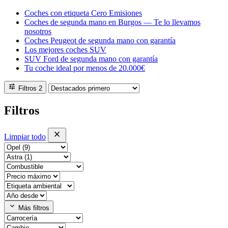
Coches con etiqueta Cero Emisiones
Coches de segunda mano en Burgos — Te lo llevamos
nosotros
Coches Peugeot de segunda mano con garantía
Los mejores coches SUV
SUV Ford de segunda mano con garantía
Tu coche ideal por menos de 20.000€
tune
Filtros
2
Filtros
close
Limpiar todo
expand_more
Más filtros