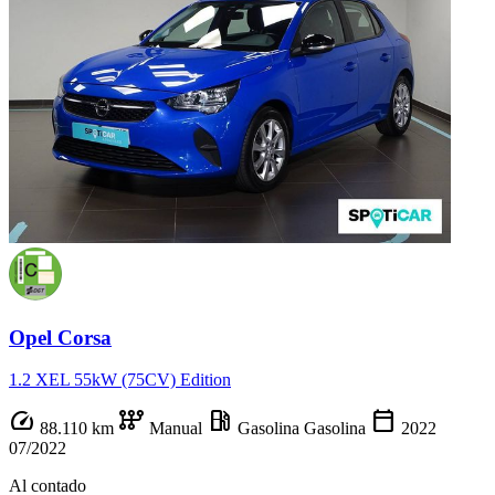
Opel Corsa
1.2 XEL 55kW (75CV) Edition
speed
auto_transmission
local_gas_station
calendar_today
88.110 km
Manual
Gasolina
Gasolina
2022
07/2022
Al contado