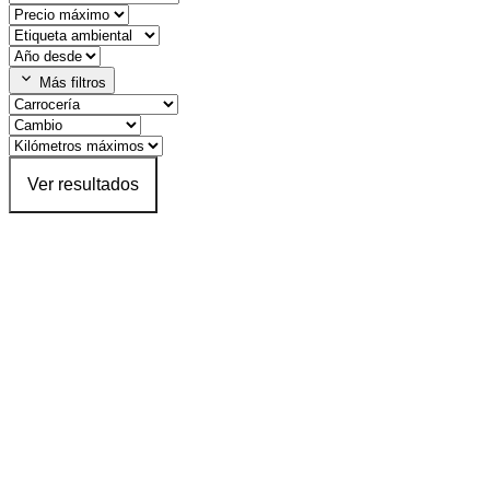
expand_more
Más filtros
Ver resultados