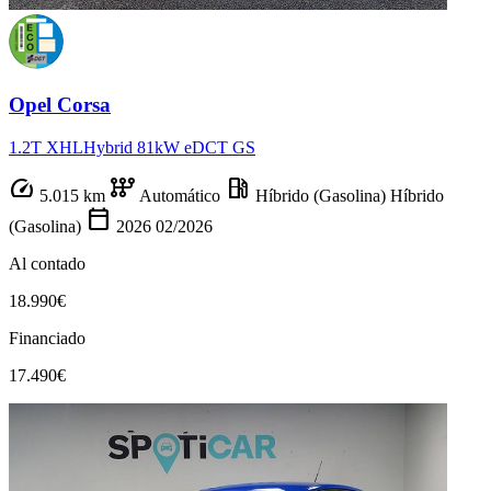
Opel Corsa
1.2T XHLHybrid 81kW eDCT GS
speed
auto_transmission
local_gas_station
5.015 km
Automático
Híbrido (Gasolina)
Híbrido
calendar_today
(Gasolina)
2026
02/2026
Al contado
18.990€
Financiado
17.490€