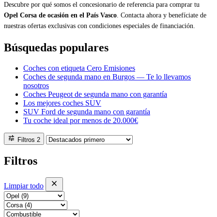
Descubre por qué somos el concesionario de referencia para comprar tu
Opel Corsa de ocasión en el País Vasco
. Contacta ahora y benefíciate de
nuestras ofertas exclusivas con condiciones especiales de financiación.
Búsquedas populares
Coches con etiqueta Cero Emisiones
Coches de segunda mano en Burgos — Te lo llevamos
nosotros
Coches Peugeot de segunda mano con garantía
Los mejores coches SUV
SUV Ford de segunda mano con garantía
Tu coche ideal por menos de 20.000€
tune
Filtros
2
Filtros
close
Limpiar todo