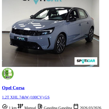
Opel Corsa
1.2T XHL 74kW (100CV) GS
speed
auto_transmission
local_gas_station
calendar_today
1 km
Manual
Gasolina
Gasolina
2026
03/2026