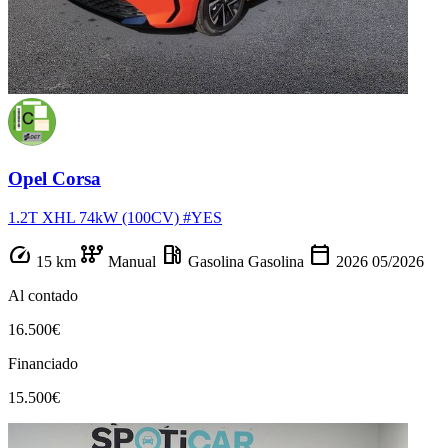
Opel Corsa
1.2T XHL 74kW (100CV) #YES
speed
auto_transmission
local_gas_station
calendar_today
15 km
Manual
Gasolina
Gasolina
2026
05/2026
Al contado
16.500€
Financiado
15.500€