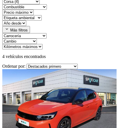
expand_more
Más filtros
4
vehículos encontrados
Ordenar por: