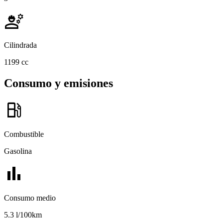
engineering
Cilindrada
1199 cc
Consumo y emisiones
local_gas_station
Combustible
Gasolina
bar_chart
Consumo medio
5.3 l/100km