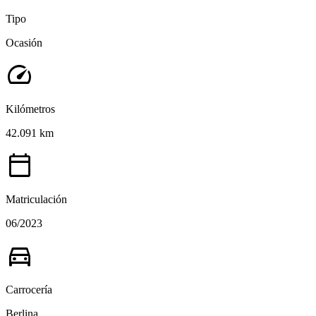
Tipo
Ocasión
speed
Kilómetros
42.091 km
calendar_today
Matriculación
06/2023
directions_car
Carrocería
Berlina