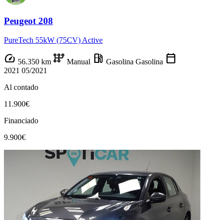
Peugeot 208
PureTech 55kW (75CV) Active
speed
auto_transmission
local_gas_station
calendar_today
56.350 km
Manual
Gasolina
Gasolina
2021
05/2021
Al contado
11.900€
Financiado
9.900€