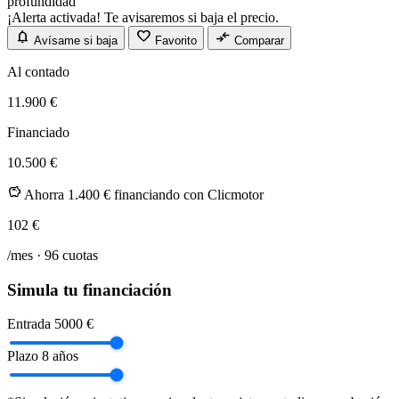
profundidad
¡Alerta activada! Te avisaremos si baja el precio.
notifications
favorite
compare_arrows
Avísame si baja
Favorito
Comparar
Al contado
11.900 €
Financiado
10.500 €
savings
Ahorra 1.400 € financiando con Clicmotor
102
€
/mes ·
96
cuotas
Simula tu financiación
Entrada
5000 €
Plazo
8 años