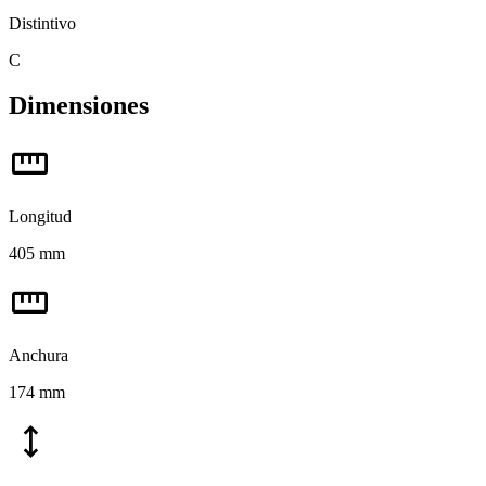
Distintivo
C
Dimensiones
straighten
Longitud
405 mm
straighten
Anchura
174 mm
height