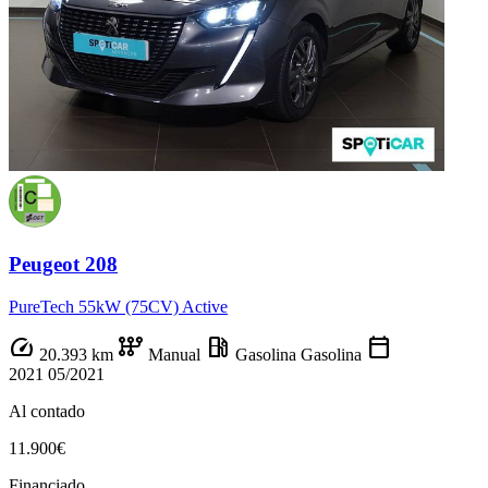
Peugeot 208
PureTech 55kW (75CV) Active
speed
auto_transmission
local_gas_station
calendar_today
20.393 km
Manual
Gasolina
Gasolina
2021
05/2021
Al contado
11.900€
Financiado