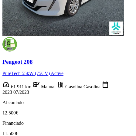
Peugeot 208
PureTech 55kW (75CV) Active
speed
auto_transmission
local_gas_station
calendar_today
61.911 km
Manual
Gasolina
Gasolina
2023
07/2023
Al contado
12.500€
Financiado
11.500€