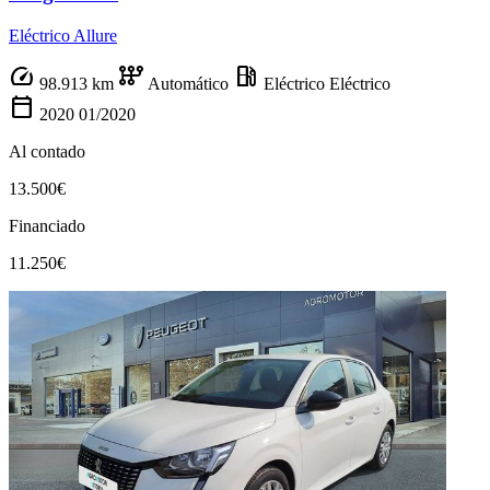
Eléctrico Allure
speed
auto_transmission
local_gas_station
98.913 km
Automático
Eléctrico
Eléctrico
calendar_today
2020
01/2020
Al contado
13.500€
Financiado
11.250€