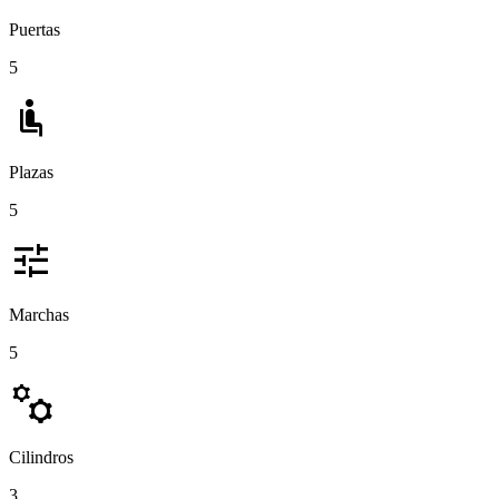
Puertas
5
airline_seat_recline_normal
Plazas
5
tune
Marchas
5
manufacturing
Cilindros
3