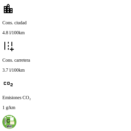
location_city
Cons. ciudad
4.8 l/100km
add_road
Cons. carretera
3.7 l/100km
co2
Emisiones CO₂
1 g/km