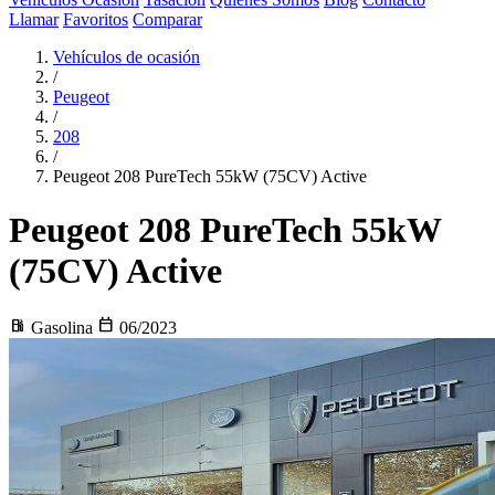
Llamar
Favoritos
Comparar
Vehículos de ocasión
/
Peugeot
/
208
/
Peugeot 208 PureTech 55kW (75CV) Active
Peugeot 208
PureTech 55kW
(75CV) Active
local_gas_station
calendar_today
Gasolina
06/2023