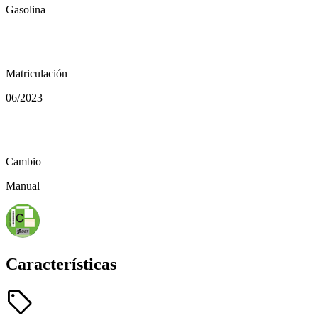
Gasolina
calendar_today
Matriculación
06/2023
auto_transmission
Cambio
Manual
Características
sell