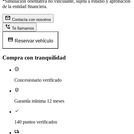
*Simulación orientativa no vinculante, sujeta a estudio y aprobación
de la entidad financiera.
mail
Contacta con nosotros
phone_callback
Te llamamos
credit_card
Reservar vehículo
Compra con tranquilidad
verified
Concesionario verificado
verified_user
Garantía mínima 12 meses
check
140 puntos verificados
local_shipping