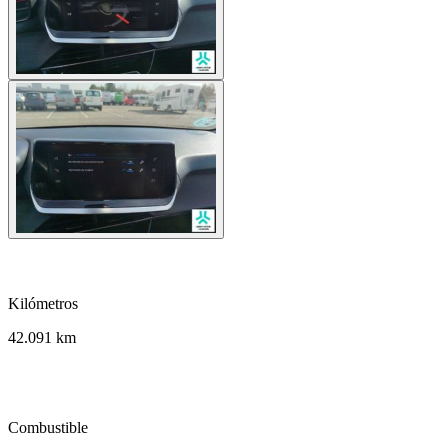
speed
Kilómetros
42.091 km
local_gas_station
Combustible