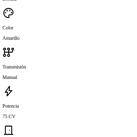
palette
Color
Amarillo
auto_transmission
Transmisión
Manual
bolt
Potencia
75 CV
door_front