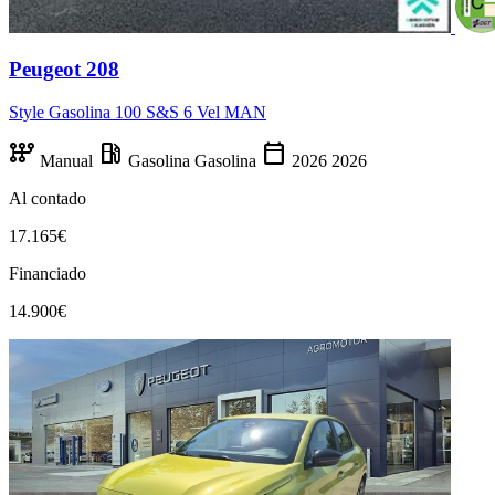
Peugeot 208
Style Gasolina 100 S&S 6 Vel MAN
auto_transmission
local_gas_station
calendar_today
Manual
Gasolina
Gasolina
2026
2026
Al contado
17.165€
Financiado
14.900€