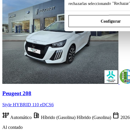
rechazarlas seleccionando "Rechazar
Configurar
Peugeot 208
Style HYBRID 110 eDCS6
auto_transmission
local_gas_station
calendar_today
Automático
Híbrido (Gasolina)
Híbrido (Gasolina)
202
Al contado