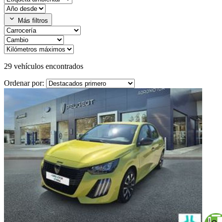
expand_more
Más filtros
29
vehículos encontrados
Ordenar por: