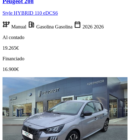
Peugeot 208
Style HYBRID 110 eDCS6
auto_transmission
local_gas_station
calendar_today
Manual
Gasolina
Gasolina
2026
2026
Al contado
19.265€
Financiado
16.900€