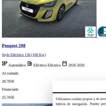
Peugeot 208
Style Eléctrico 136 (100 Kw)
auto_transmission
local_gas_station
calendar_today
Automático
Eléctrico
Eléctrico
2026
2026
Al contado
28.765€
Financiado
25.765€
Utilizamos cookies propias y de terce
hábitos de navegación. Puedes pers