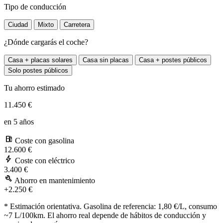
Tipo de conducción
Ciudad
Mixto
Carretera
¿Dónde cargarás el coche?
Casa + placas solares
Casa sin placas
Casa + postes públicos
Solo postes públicos
Tu ahorro estimado
11.450 €
en 5 años
local_gas_station
Coste con gasolina
12.600 €
bolt
Coste con eléctrico
3.400 €
build
Ahorro en mantenimiento
+2.250 €
* Estimación orientativa. Gasolina de referencia: 1,80 €/L, consumo
~7 L/100km. El ahorro real depende de hábitos de conducción y