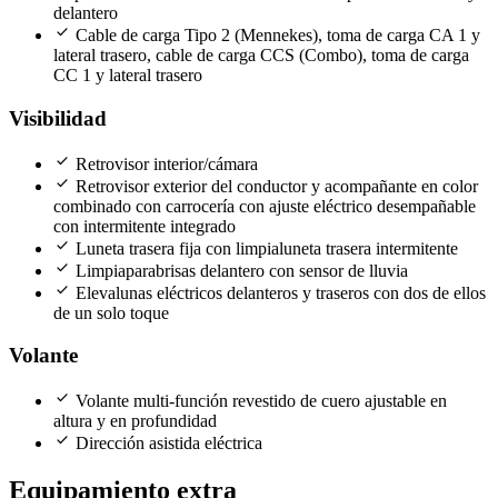
delantero
check
Cable de carga Tipo 2 (Mennekes), toma de carga CA 1 y
lateral trasero, cable de carga CCS (Combo), toma de carga
CC 1 y lateral trasero
Visibilidad
check
Retrovisor interior/cámara
check
Retrovisor exterior del conductor y acompañante en color
combinado con carrocería con ajuste eléctrico desempañable
con intermitente integrado
check
Luneta trasera fija con limpialuneta trasera intermitente
check
Limpiaparabrisas delantero con sensor de lluvia
check
Elevalunas eléctricos delanteros y traseros con dos de ellos
de un solo toque
Volante
check
Volante multi-función revestido de cuero ajustable en
altura y en profundidad
check
Dirección asistida eléctrica
Equipamiento extra