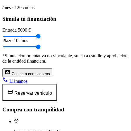
/mes ·
120
cuotas
Simula tu financiación
Entrada
5000 €
Plazo
10 años
*Simulación orientativa no vinculante, sujeta a estudio y aprobación
de la entidad financiera.
mail
Contacta con nosotros
call
Llámanos
credit_card
Reservar vehículo
Compra con tranquilidad
verified