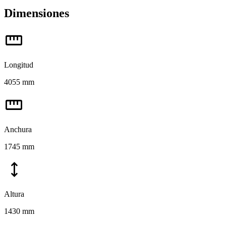
Dimensiones
straighten
Longitud
4055 mm
straighten
Anchura
1745 mm
height
Altura
1430 mm