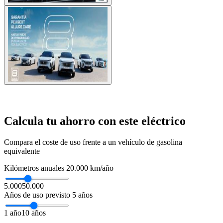
bolt
Calcula tu ahorro con este eléctrico
Compara el coste de uso frente a un vehículo de gasolina
equivalente
Kilómetros anuales
20.000 km/año
5.000
50.000
Años de uso previsto
5 años
1 año
10 años