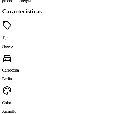
precios de energía.
Características
sell
Tipo
Nuevo
directions_car
Carrocería
Berlina
palette
Color
Amarillo