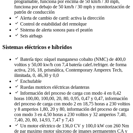
programable, funciona por encima de 50 km/h / 30 mph,
funciona por debajo de 50 km/h / 30 mph y monitorización de
patrón de conducción
check
Alerta de cambio de carril: activa la dirección
check
Control de estabilidad del remolque
check
Sistema de alerta sonora para el peatón
check
Seis airbags
Sistemas eléctricos e híbridos
check
Batería tipo: níquel manganeso cobalto (NMC) de 400,0
voltios y 50,00 kw/h con 7,4 batería calef./refriger. de forma
activa, 216, 18, prismática, Contemporary Amperex Tech,
ilimitada, 0, 46,30 y 0,0
check
Enchufable
check
Ruedas motrices eléctricas delanteras
check
Información del proceso de carga con modo 4 en 0,42
horas 100,00, 100,00, 20, 80, 0,95, 0,47 y 0,47, información
del proceso de carga con modo 2 en 18,75 horas a 230 voltios
y 8 amperios 1,80, 20 y 80, información del proceso de carga
con modo 3 en 4,50 horas a 230 voltios y 32 amperios 7,40,
7,40, 20, 80, 14,93, 7,47 y 7,43
check
Un motor eléctrico de 136,0 CV y 100,0 kW con 260 Nm
de par maximo motor síncrono de imanes permanentes CA y