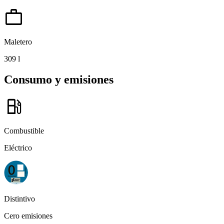
work
Maletero
309 l
Consumo y emisiones
local_gas_station
Combustible
Eléctrico
Distintivo
Cero emisiones