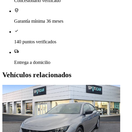
Concesionario verificado
verified_user
Garantía mínima 36 meses
check
140 puntos verificados
local_shipping
Entrega a domicilio
Vehículos relacionados