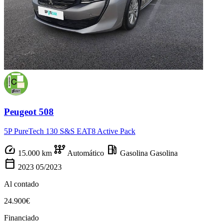
Peugeot 508
5P PureTech 130 S&S EAT8 Active Pack
speed
auto_transmission
local_gas_station
15.000 km
Automático
Gasolina
Gasolina
calendar_today
2023
05/2023
Al contado
24.900€
Financiado