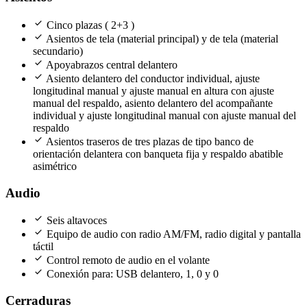
check
Cinco plazas ( 2+3 )
check
Asientos de tela (material principal) y de tela (material
secundario)
check
Apoyabrazos central delantero
check
Asiento delantero del conductor individual, ajuste
longitudinal manual y ajuste manual en altura con ajuste
manual del respaldo, asiento delantero del acompañante
individual y ajuste longitudinal manual con ajuste manual del
respaldo
check
Asientos traseros de tres plazas de tipo banco de
orientación delantera con banqueta fija y respaldo abatible
asimétrico
Audio
check
Seis altavoces
check
Equipo de audio con radio AM/FM, radio digital y pantalla
táctil
check
Control remoto de audio en el volante
check
Conexión para: USB delantero, 1, 0 y 0
Cerraduras