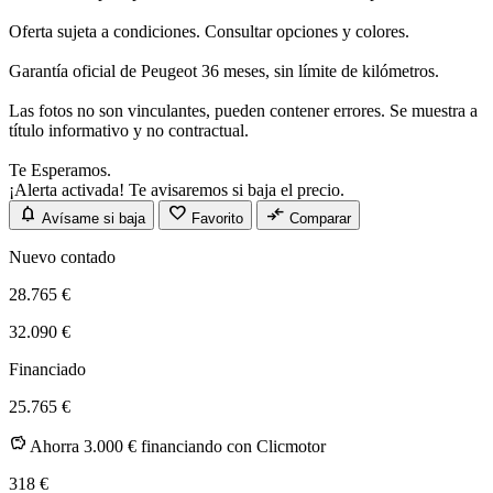
Oferta sujeta a condiciones. Consultar opciones y colores.
Garantía oficial de Peugeot 36 meses, sin límite de kilómetros.
Las fotos no son vinculantes, pueden contener errores. Se muestra a
título informativo y no contractual.
Te Esperamos.
¡Alerta activada! Te avisaremos si baja el precio.
notifications
favorite
compare_arrows
Avísame si baja
Favorito
Comparar
Nuevo contado
28.765 €
32.090 €
Financiado
25.765 €
savings
Ahorra 3.000 € financiando con Clicmotor
318
€