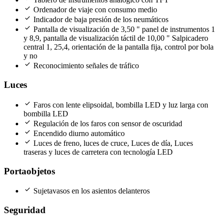
check
Ordenador de viaje con consumo medio
check
Indicador de baja presión de los neumáticos
check
Pantalla de visualización de 3,50 " panel de instrumentos 1
y 8,9, pantalla de visualización táctil de 10,00 " Salpicadero
central 1, 25,4, orientación de la pantalla fija, control por bola
y no
check
Reconocimiento señales de tráfico
Luces
check
Faros con lente elipsoidal, bombilla LED y luz larga con
bombilla LED
check
Regulación de los faros con sensor de oscuridad
check
Encendido diurno automático
check
Luces de freno, luces de cruce, Luces de día, Luces
traseras y luces de carretera con tecnología LED
Portaobjetos
check
Sujetavasos en los asientos delanteros
Seguridad