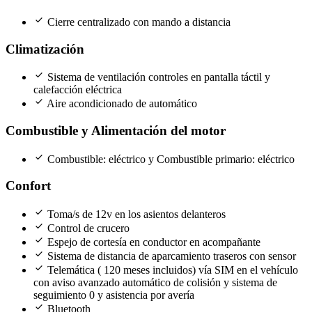
check
Cierre centralizado con mando a distancia
Climatización
check
Sistema de ventilación controles en pantalla táctil y
calefacción eléctrica
check
Aire acondicionado de automático
Combustible y Alimentación del motor
check
Combustible: eléctrico y Combustible primario: eléctrico
Confort
check
Toma/s de 12v en los asientos delanteros
check
Control de crucero
check
Espejo de cortesía en conductor en acompañante
check
Sistema de distancia de aparcamiento traseros con sensor
check
Telemática ( 120 meses incluidos) vía SIM en el vehículo
con aviso avanzado automático de colisión y sistema de
seguimiento 0 y asistencia por avería
check
Bluetooth