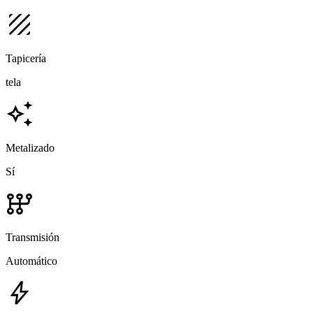
texture
Tapicería
tela
auto_awesome
Metalizado
Sí
auto_transmission
Transmisión
Automático
bolt