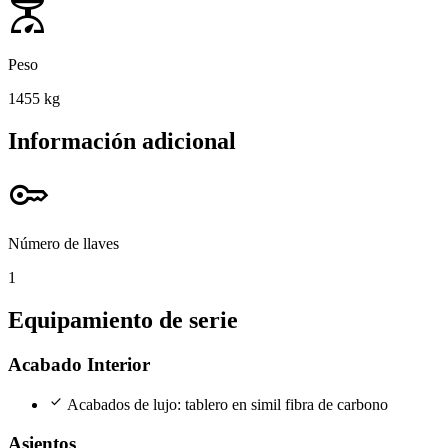
scale
Peso
1455 kg
Información adicional
key
Número de llaves
1
Equipamiento de serie
Acabado Interior
check
Acabados de lujo: tablero en simil fibra de carbono
Asientos