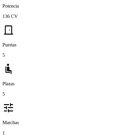
Potencia
136 CV
door_front
Puertas
5
airline_seat_recline_normal
Plazas
5
tune
Marchas
1