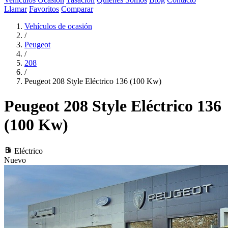
Llamar
Favoritos
Comparar
Vehículos de ocasión
/
Peugeot
/
208
/
Peugeot 208 Style Eléctrico 136 (100 Kw)
Peugeot 208
Style Eléctrico 136
(100 Kw)
local_gas_station
Eléctrico
Nuevo