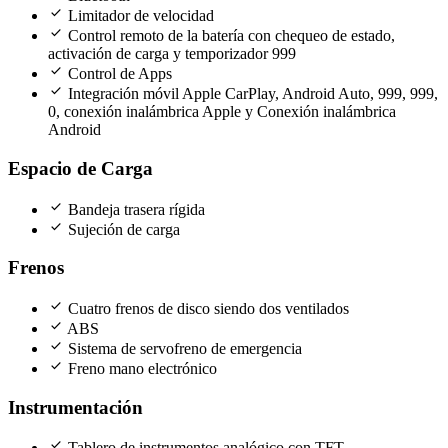
check
Limitador de velocidad
check
Control remoto de la batería con chequeo de estado,
activación de carga y temporizador 999
check
Control de Apps
check
Integración móvil Apple CarPlay, Android Auto, 999, 999,
0, conexión inalámbrica Apple y Conexión inalámbrica
Android
Espacio de Carga
check
Bandeja trasera rígida
check
Sujeción de carga
Frenos
check
Cuatro frenos de disco siendo dos ventilados
check
ABS
check
Sistema de servofreno de emergencia
check
Freno mano electrónico
Instrumentación
check
Tablero de instrumentos analógico con TFT