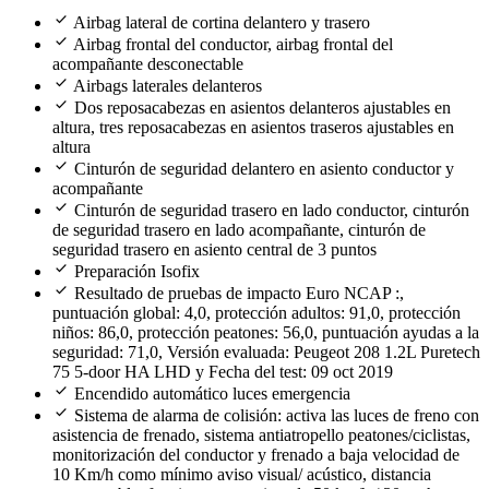
check
Airbag lateral de cortina delantero y trasero
check
Airbag frontal del conductor, airbag frontal del
acompañante desconectable
check
Airbags laterales delanteros
check
Dos reposacabezas en asientos delanteros ajustables en
altura, tres reposacabezas en asientos traseros ajustables en
altura
check
Cinturón de seguridad delantero en asiento conductor y
acompañante
check
Cinturón de seguridad trasero en lado conductor, cinturón
de seguridad trasero en lado acompañante, cinturón de
seguridad trasero en asiento central de 3 puntos
check
Preparación Isofix
check
Resultado de pruebas de impacto Euro NCAP :,
puntuación global: 4,0, protección adultos: 91,0, protección
niños: 86,0, protección peatones: 56,0, puntuación ayudas a la
seguridad: 71,0, Versión evaluada: Peugeot 208 1.2L Puretech
75 5-door HA LHD y Fecha del test: 09 oct 2019
check
Encendido automático luces emergencia
check
Sistema de alarma de colisión: activa las luces de freno con
asistencia de frenado, sistema antiatropello peatones/ciclistas,
monitorización del conductor y frenado a baja velocidad de
10 Km/h como mínimo aviso visual/ acústico, distancia