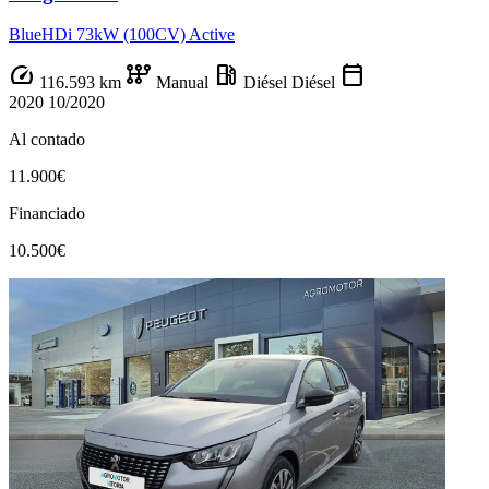
BlueHDi 73kW (100CV) Active
speed
auto_transmission
local_gas_station
calendar_today
116.593 km
Manual
Diésel
Diésel
2020
10/2020
Al contado
11.900€
Financiado
10.500€