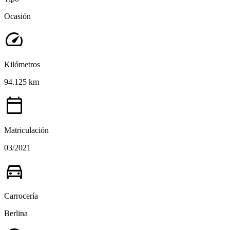
Ocasión
speed
Kilómetros
94.125 km
calendar_today
Matriculación
03/2021
directions_car
Carrocería
Berlina