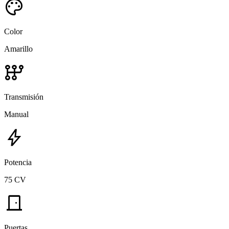
palette
Color
Amarillo
auto_transmission
Transmisión
Manual
bolt
Potencia
75 CV
door_front
Puertas