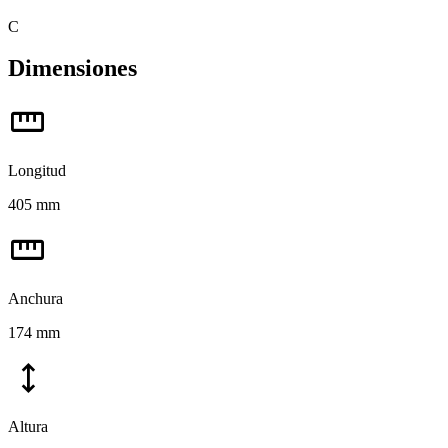
C
Dimensiones
straighten
Longitud
405 mm
straighten
Anchura
174 mm
height
Altura