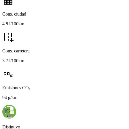
Cons. ciudad
4.8 l/100km
add_road
Cons. carretera
3.7 l/100km
co2
Emisiones CO₂
94 g/km
Distintivo