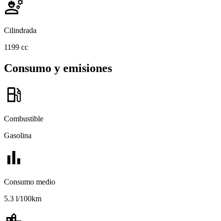
engineering
Cilindrada
1199 cc
Consumo y emisiones
local_gas_station
Combustible
Gasolina
bar_chart
Consumo medio
5.3 l/100km
location_city