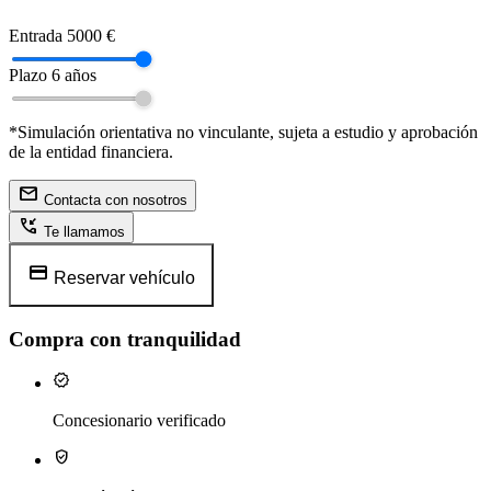
Entrada
5000 €
Plazo
6 años
*Simulación orientativa no vinculante, sujeta a estudio y aprobación
de la entidad financiera.
mail
Contacta con nosotros
phone_callback
Te llamamos
credit_card
Reservar vehículo
Compra con tranquilidad
verified
Concesionario verificado
verified_user