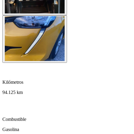
speed
Kilómetros
94.125 km
local_gas_station
Combustible
Gasolina