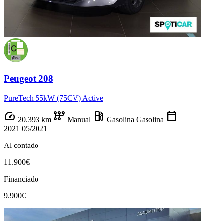
Peugeot 208
PureTech 55kW (75CV) Active
speed
auto_transmission
local_gas_station
calendar_today
20.393 km
Manual
Gasolina
Gasolina
2021
05/2021
Al contado
11.900€
Financiado
9.900€