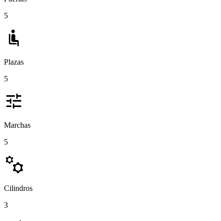
5
airline_seat_recline_normal
Plazas
5
tune
Marchas
5
manufacturing
Cilindros
3