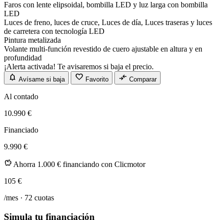
Faros con lente elipsoidal, bombilla LED y luz larga con bombilla
LED
Luces de freno, luces de cruce, Luces de día, Luces traseras y luces
de carretera con tecnología LED
Pintura metalizada
Volante multi-función revestido de cuero ajustable en altura y en
profundidad
¡Alerta activada! Te avisaremos si baja el precio.
notifications
favorite
compare_arrows
Avísame si baja
Favorito
Comparar
Al contado
10.990 €
Financiado
9.990 €
savings
Ahorra 1.000 € financiando con Clicmotor
105
€
/mes ·
72
cuotas
Simula tu financiación