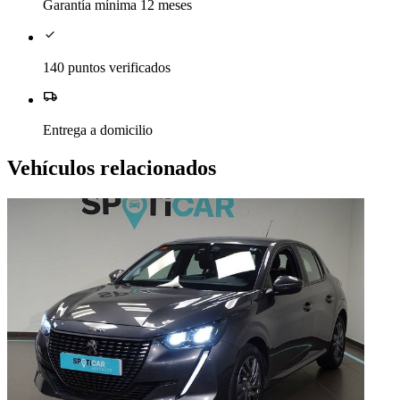
Garantía mínima 12 meses
check
140 puntos verificados
local_shipping
Entrega a domicilio
Vehículos relacionados