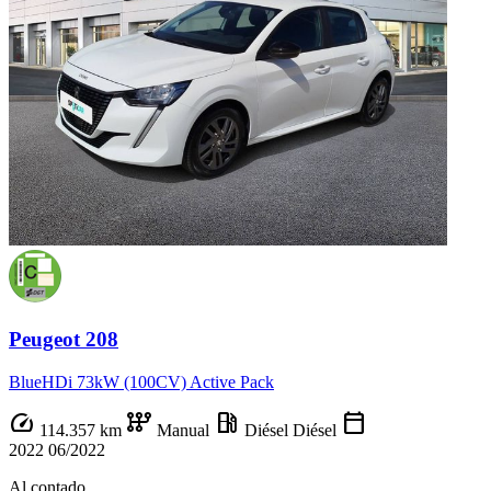
Peugeot 208
BlueHDi 73kW (100CV) Active Pack
speed
auto_transmission
local_gas_station
calendar_today
114.357 km
Manual
Diésel
Diésel
2022
06/2022
Al contado