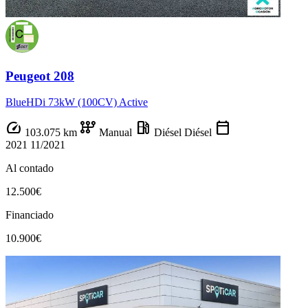
Peugeot 208
BlueHDi 73kW (100CV) Active
speed
auto_transmission
local_gas_station
calendar_today
103.075 km
Manual
Diésel
Diésel
2021
11/2021
Al contado
12.500€
Financiado
10.900€