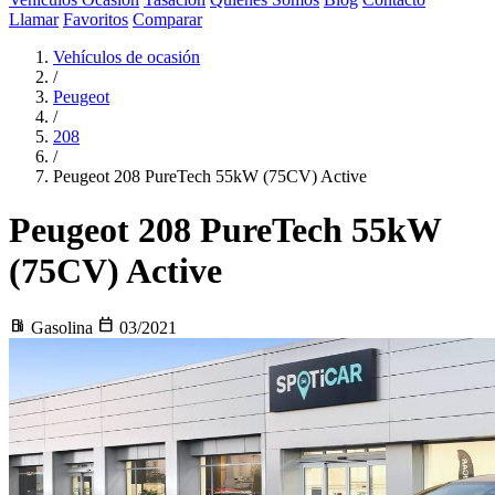
Llamar
Favoritos
Comparar
Vehículos de ocasión
/
Peugeot
/
208
/
Peugeot 208 PureTech 55kW (75CV) Active
Peugeot 208
PureTech 55kW
(75CV) Active
local_gas_station
calendar_today
Gasolina
03/2021