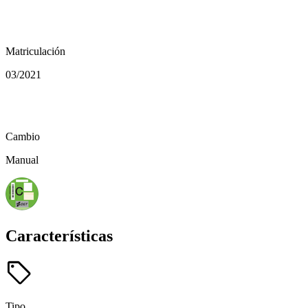
calendar_today
Matriculación
03/2021
auto_transmission
Cambio
Manual
Características
sell
Tipo