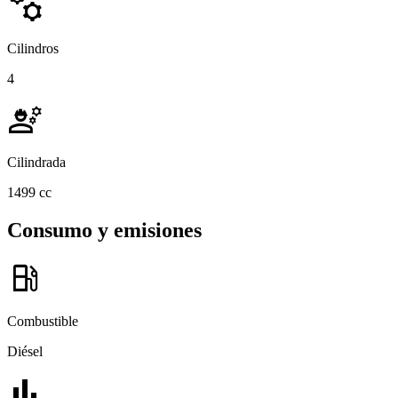
manufacturing
Cilindros
4
engineering
Cilindrada
1499 cc
Consumo y emisiones
local_gas_station
Combustible
Diésel
bar_chart