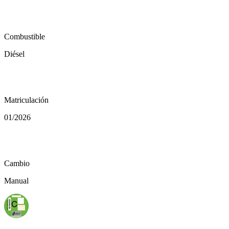
local_gas_station
Combustible
Diésel
calendar_today
Matriculación
01/2026
auto_transmission
Cambio
Manual