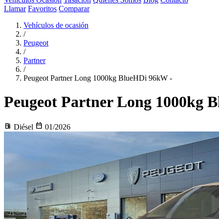
Llamar
Favoritos
Comparar
Vehículos de ocasión
/
Peugeot
/
Partner
/
Peugeot Partner Long 1000kg BlueHDi 96kW -
Peugeot Partner
Long 1000kg B
local_gas_station
calendar_today
Diésel
01/2026