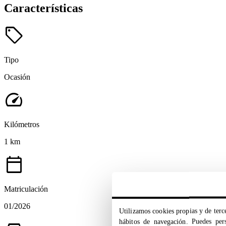
Características
sell
Tipo
Ocasión
speed
Kilómetros
1 km
calendar_today
Matriculación
01/2026
Utilizamos cookies propias y de terce
hábitos de navegación. Puedes pers