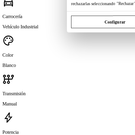
directions_car
rechazarlas seleccionando "Rechazar
Carrocería
Configurar
Vehículo Industrial
palette
Color
Blanco
auto_transmission
Transmisión
Manual
bolt
Potencia