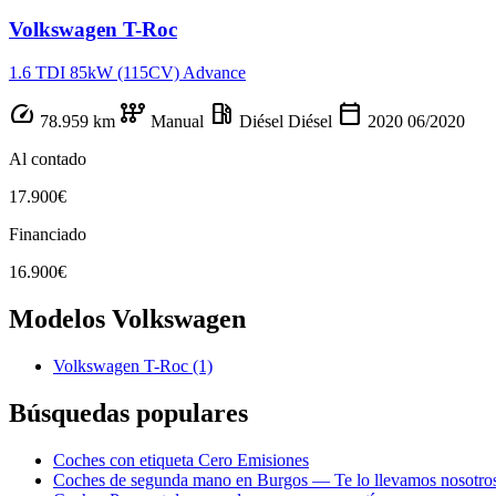
Volkswagen T-Roc
1.6 TDI 85kW (115CV) Advance
speed
auto_transmission
local_gas_station
calendar_today
78.959 km
Manual
Diésel
Diésel
2020
06/2020
Al contado
17.900€
Financiado
16.900€
Modelos Volkswagen
Volkswagen T-Roc
(1)
Búsquedas populares
Coches con etiqueta Cero Emisiones
Coches de segunda mano en Burgos — Te lo llevamos nosotro