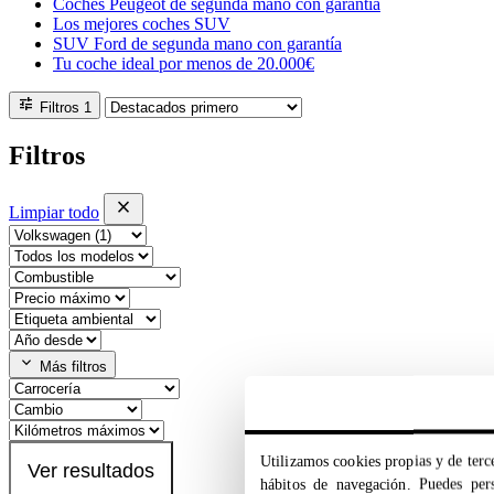
Coches Peugeot de segunda mano con garantía
Los mejores coches SUV
SUV Ford de segunda mano con garantía
Tu coche ideal por menos de 20.000€
tune
Filtros
1
Filtros
close
Limpiar todo
expand_more
Más filtros
Utilizamos cookies propias y de terce
Ver resultados
hábitos de navegación. Puedes pers