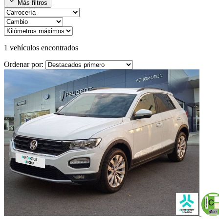
expand_more
Más filtros
1
vehículos encontrados
Ordenar por: